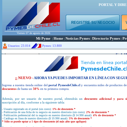
PORTAL Y DIR
REGISTRE SU NEGOCIO
Viernes 07 de agosto de 2026
Mi Pyme
Home
Noticias Pymes
Directorio Pymes
Pr
|
|
|
|
Usuarios: 23.014
Pymes:
13.800
Portal y directorio de empren
¿ Busca Emp
¡¡ NUEVO -
AHORA YA PUEDES IMPORTAR EN LÍNEA CON SEGU
Ingresa a nuestra tienda online del
portal PymesdeChile.cl
y encuentra miles de productos d
descuentos
de hasta un
50%
en tu primera compra.
Además, por ser usuario de nuestro portal, obtendrás un
descuento adicional y para s
VER DIRECTORIO PYMES
suscripción al día, conforme a la siguiente tabla:
- Usuario registrado en el portal (sin costo):
1% de descuento *
- Publicación de una ficha de tu negocio en nuestro directorio (sin costo):
2% de descuento *
- Publicación preferencial del tu negocio en nuestro directorio ($ 14.990 anual):
4% de descuento *
- Catálogo en línea de nuestro directorio ($ 19.990 anual):
5% de descuento *
REGISTRE SU NEGOCIO
* Sólo se puede optar a 1 tipo de descuento (el más alto que aplique)