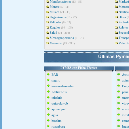
Manifestaciones
Market
(13 - 55)
Menaje
Motocic
(5 - 11)
Música
Náutica
(24 - 43)
Organismos
Otros
(10 - 27)
(1
Películas
Profesi
(6 - 15)
Regalos
Relojes
(14 - 105)
Salud
Seguri
(34 - 254)
Silvoagropecuaria
Transpo
(8 - 64)
Vestuario
VideoJ
(19 - 211)
Últimas Pymes
PYMES con Ficha Técnica
BAR
Ateli
seguro
apime
tearomalosandes
Empo
AtelierAnis
pane
inkchile
smar
quierolaweb
vitra
apimelipulli
acon
agua
vitra
bioclim
comp
rozenberg
Inget