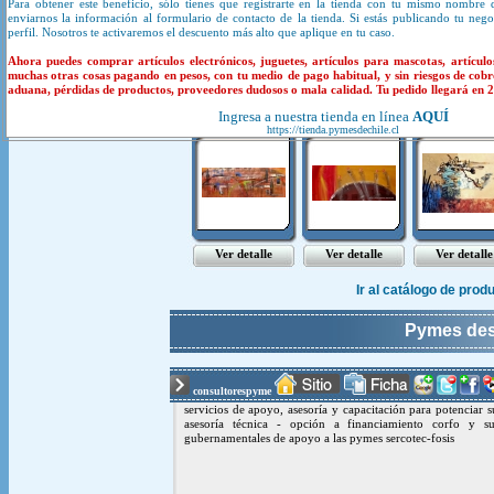
Para obtener este beneficio, sólo tienes que registrarte en la tienda con tu mismo nombre 
enviarnos la información al formulario de contacto de la tienda. Si estás publicando tu neg
perfil. Nosotros te activaremos el descuento más alto que aplique en tu caso.
Productos y servicios de
Ahora puedes comprar artículos electrónicos, juguetes, artículos para mascotas, artículo
muchas otras cosas pagando en pesos, con tu medio de pago habitual, y sin riesgos de cobr
aduana, pérdidas de productos, proveedores dudosos o mala calidad. Tu pedido llegará en 20
cuadros mo..
cuadros mo..
cuadros mo.
Ingresa a nuestra tienda en línea
AQUÍ
https://tienda.pymesdechile.cl
Ver detalle
Ver detalle
Ver detalle
Ir al catálogo de pro
Pymes de
consultorespyme
servicios de apoyo, asesoría y capacitación para potenciar 
asesoría técnica - opción a financiamiento corfo y su
gubernamentales de apoyo a las pymes sercotec-fosis