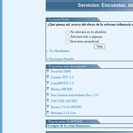
Servicios: Encuestas, d
» Encuesta Pyme
¿Qué piensa ud. acerca del efecto de la reforma tributaria 
No afectará en lo absoluto
Afectará solo a algunas
Será muy perjudicial
Ver Resultados
»
Encuestas Pasadas
»
» Programas más descargados
FactuSol 2006
Carmen TPV 3.1
ContaPIVOT 2.1
Money (98/XP)
Noa Gestion Inmobiliaria Pro+ 3.9
TOC-TOC (95/XP)
Socius 1.0.5b (98/XP)
Winamp 5.11 Lite
» Hipotecarios SUBPRIME
El origen de la crisis financiera