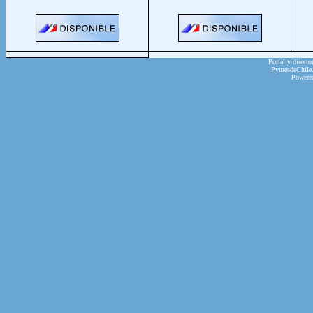
Portal y directo
PymesdeChile.c
Powere