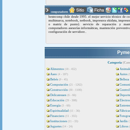
computadores
bestecomp chile desde 1995. el mejor servicio técnico de c
multimarca, notebook, netbook, impresora okidata, impresor
o matriz de punto). servicio de reparación y man
computadores asesorías informáticas, mantención preventiv
configuración de servidore..
Pymes
Categoría
(Cant
Alimentos
Animal
(18 - 452)
Aseo
Autos
(4 - 187)
(
Bebés
Belleza
(9 - 45)
Computación
Comuni
(21 - 1262)
Construcción
Control
(30 - 1100)
Delicatessen
Deporte
(6 - 66)
Educación
Electro
(29 - 308)
Energía
Entrete
(3 - 60)
Espiritualidad
Fábrica
(11 - 36)
Financiero
Fotogra
(11 - 355)
Instituciones
Jardín
(11 - 33)
(
Juguetes
Libros
(14 - 24)