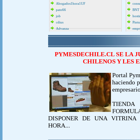
Abogados1hora1UF
cons
pato66
BNT
job
host
cdius
Pint
Advanza
empr
PYMESDECHILE.CL SE LA 
CHILENOS Y LES 
Portal Pym
haciendo p
empresario
TIEND
FORMUL
DISPONER DE UNA VITRINA 
HORA...