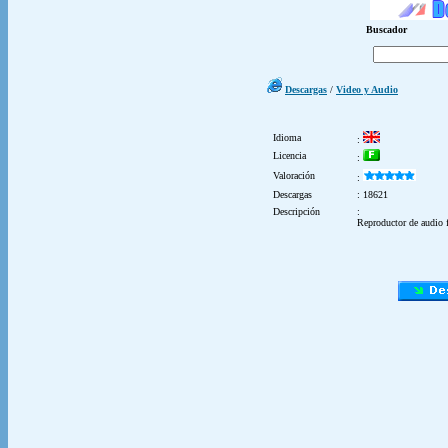
Buscador
Descargas
/
Video y Audio
Idioma
:
Licencia
:
Valoración
:
Descargas
: 18621
Descripción
:
Reproductor de audio 