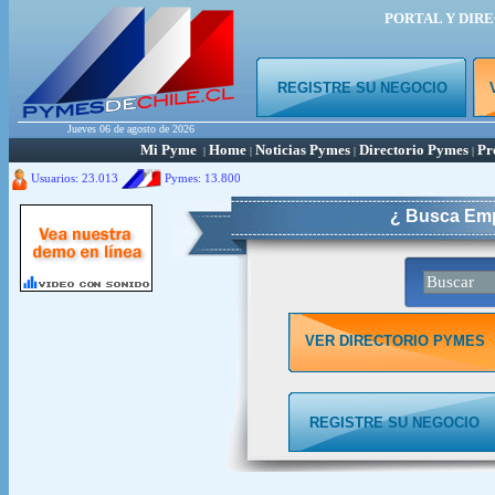
PORTAL Y DIR
REGISTRE SU NEGOCIO
Jueves 06 de agosto de 2026
Mi Pyme
Home
Noticias Pymes
Directorio Pymes
Pr
|
|
|
|
Usuarios: 23.013
Pymes:
13.800
¿ Busca Emp
VER DIRECTORIO PYMES
REGISTRE SU NEGOCIO