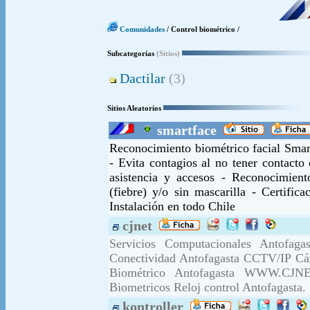
Comunidades
/ Control biométrico /
Subcategorías
(Sitios)
Dactilar
(3)
Sitios Aleatorios
smartface
Reconocimiento biométrico facial Smart
- Evita contagios al no tener contact
asistencia y accesos - Reconocimien
(fiebre) y/o sin mascarilla - Certif
Instalación en todo Chile
cjnet
Servicios Computacionales Antofaga
Conectividad Antofagasta CCTV/IP Cám
Biométrico Antofagasta WWW.CJNE
Biometricos Reloj control Antofagasta.
kontroller