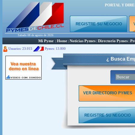
PORTAL Y DIR
REGISTRE SU NEGOCIO
Sabado 08 de agosto de 2026
Mi Pyme
Home
Noticias Pymes
Directorio Pymes
Pr
|
|
|
|
Usuarios: 23.015
Pymes:
13.800
¿ Busca Emp
VER DIRECTORIO PYMES
REGISTRE SU NEGOCIO