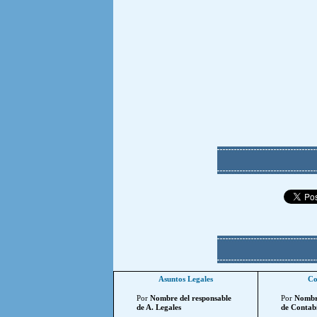
Asuntos Legales
Co
Por
Nombre del responsable
Por
Nombre
de A. Legales
de Contabi