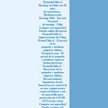
PymesdeChile.cl
Hosting en Chile con 20
años
de experiencia -
Medianetworks
Hosting SNH - Servicio
Nacional
de hosting - Chile
Compra con seguridad
Tienda online del portal
PymesdeChile.cl -
importaciones de China
PymesChile.cl - El portal
de la
pequeña y mediana
empresa chilena
PymesLA.com - El
portal de la pequeña
y mediana empresa
latinoamericana
PymedeChile.cl -
Directorio de la
pequeña y mediana
empresa chilena
Reconocimiento
biométrico facial
SmartFace.cl, control de
acceso, temperratura
corporal (fiebre) y uso
de mascarilla para
protección de COVID-
19 (Corona virus)
Compra con seguridad
Tienda en línea del