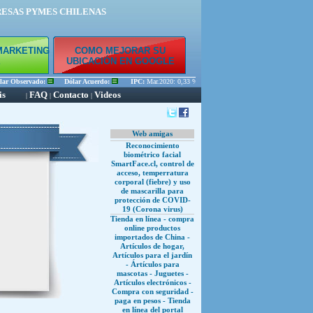
RESAS PYMES CHILENAS
MARKETING
COMO MEJORAR SU
E
UBICACIÓN EN GOOGLE
r Observado:
Dólar Acuerdo:
IPC:
Mar.2020: 0,33 % Feb.2020: 0,45 % Ene.2020: 0,56 %
is
FAQ
Contacto
Videos
|
|
|
Web amigas
Reconocimiento
biométrico facial
SmartFace.cl, control de
acceso, temperratura
corporal (fiebre) y uso
de mascarilla para
protección de COVID-
19 (Corona virus)
Tienda en línea - compra
online productos
importados de China -
Artículos de hogar,
Artículos para el jardín
- Ártículos para
mascotas - Juguetes -
Artículos electrónicos -
Compra con seguridad -
paga en pesos - Tienda
en línea del portal