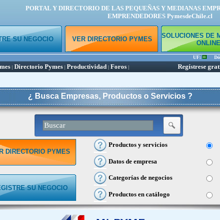
PORTAL Y DIRECTORIO DE LAS PEQUEÑAS Y MEDIANAS EMP
EMPRENDEDORES PymesdeChile.cl
SOLUCIONES DE 
TRE SU NEGOCIO
VER DIRECTORIO PYMES
ONLIN
UF:
Dóla
ymes
Directorio Pymes
Productividad
Foros
Regístrese grat
|
|
|
|
¿ Busca Empresas, Productos o Servicios ?
Productos y servicios
R DIRECTORIO PYMES
Datos de empresa
Categorías de negocios
EGISTRE SU NEGOCIO
Productos en catálogo