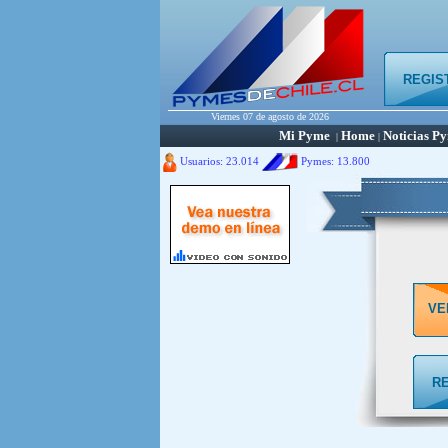
REGIS
Viernes 07 de agosto de 2026
Mi Pyme
Home
Noticias P
|
|
Usuarios: 23.014
Pymes:
13.800
VE
R