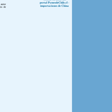
portal PymesdeChile.cl -
autor
importaciones de China
cio de