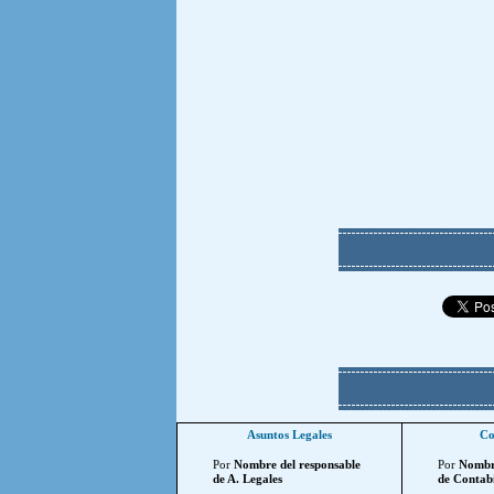
Asuntos Legales
Co
Por
Nombre del responsable
Por
Nombre
de A. Legales
de Contabi