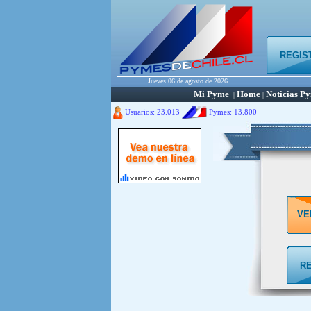
REGIS
Jueves 06 de agosto de 2026
Mi Pyme
Home
Noticias P
|
|
Usuarios: 23.013
Pymes:
13.800
VE
R