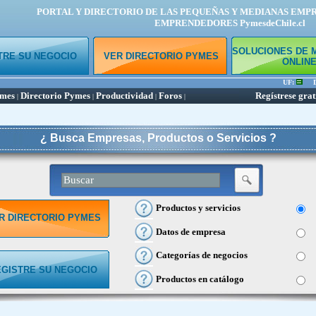
PORTAL Y DIRECTORIO DE LAS PEQUEÑAS Y MEDIANAS EMP
EMPRENDEDORES PymesdeChile.cl
SOLUCIONES DE 
TRE SU NEGOCIO
VER DIRECTORIO PYMES
ONLIN
UF:
Dól
ymes
Directorio Pymes
Productividad
Foros
Regístrese grat
|
|
|
|
¿ Busca Empresas, Productos o Servicios ?
Productos y servicios
R DIRECTORIO PYMES
Datos de empresa
Categorías de negocios
EGISTRE SU NEGOCIO
Productos en catálogo