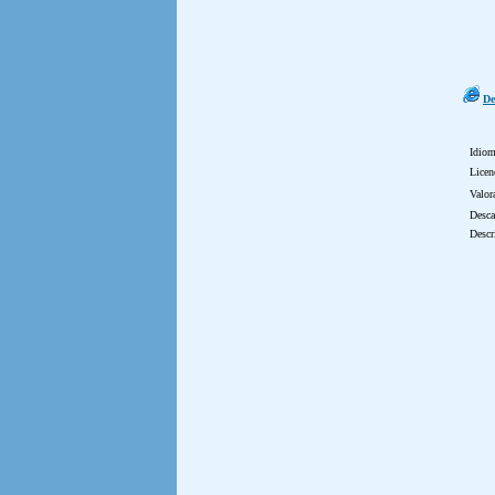
De
Idio
Licen
Valor
Desca
Descr