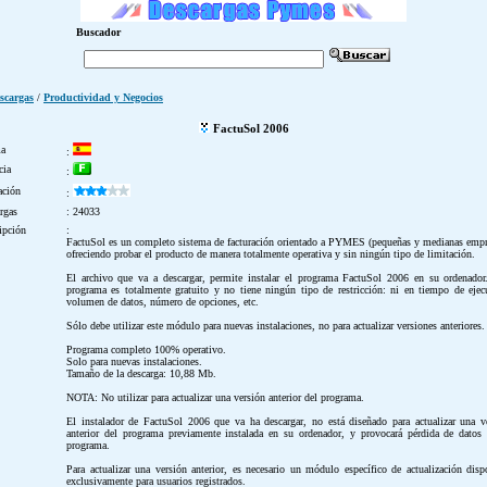
Buscador
scargas
/
Productividad y Negocios
FactuSol 2006
ma
:
cia
:
ación
:
rgas
: 24033
ipción
:
FactuSol es un completo sistema de facturación orientado a PYMES (pequeñas y medianas empr
ofreciendo probar el producto de manera totalmente operativa y sin ningún tipo de limitación.
El archivo que va a descargar, permite instalar el programa FactuSol 2006 en su ordenador
programa es totalmente gratuito y no tiene ningún tipo de restricción: ni en tiempo de ejec
volumen de datos, número de opciones, etc.
Sólo debe utilizar este módulo para nuevas instalaciones, no para actualizar versiones anteriores.
Programa completo 100% operativo.
Solo para nuevas instalaciones.
Tamaño de la descarga: 10,88 Mb.
NOTA: No utilizar para actualizar una versión anterior del programa.
El instalador de FactuSol 2006 que va ha descargar, no está diseñado para actualizar una v
anterior del programa previamente instalada en su ordenador, y provocará pérdida de datos
programa.
Para actualizar una versión anterior, es necesario un módulo específico de actualización disp
exclusivamente para usuarios registrados.