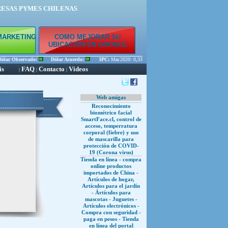
RESAS PYMES CHILENAS
MARKETING
COMO MEJORAR SU
E
UBICACIÓN EN GOOGLE
ar Observado:
Dólar Acuerdo:
IPC:
Mar.2020: 0,33 % Feb.2020: 0,45 % Ene.2020: 0,56 
is
FAQ
Contacto
Videos
|
|
|
Web amigas
Reconocimiento
biométrico facial
SmartFace.cl, control de
acceso, temperratura
corporal (fiebre) y uso
de mascarilla para
protección de COVID-
19 (Corona virus)
Tienda en línea - compra
online productos
importados de China -
Artículos de hogar,
Artículos para el jardín
- Ártículos para
mascotas - Juguetes -
Artículos electrónicos -
Compra con seguridad -
paga en pesos - Tienda
en línea del portal