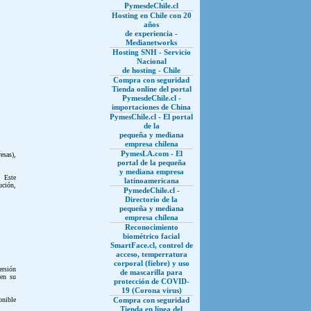
PymesdeChile.cl
Hosting en Chile con 20
años
de experiencia -
Medianetworks
Hosting SNH - Servicio
Nacional
de hosting - Chile
Compra con seguridad
Tienda online del portal
PymesdeChile.cl -
importaciones de China
PymesChile.cl - El portal
de la
pequeña y mediana
empresa chilena
PymesLA.com - El
esas),
portal de la pequeña
y mediana empresa
. Este
latinoamericana
ución,
PymedeChile.cl -
Directorio de la
pequeña y mediana
empresa chilena
Reconocimiento
biométrico facial
SmartFace.cl, control de
acceso, temperratura
corporal (fiebre) y uso
ersión
de mascarilla para
 en su
protección de COVID-
19 (Corona virus)
onible
Compra con seguridad
Tienda en línea del