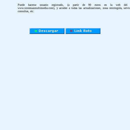
Puede hacerse usuario registrado, (a partir de 90 euros en la web del 
www.sistemasmultimedia.com), y acceder a todas las actualizaciones, zona restringida, servi
consultas, etc.