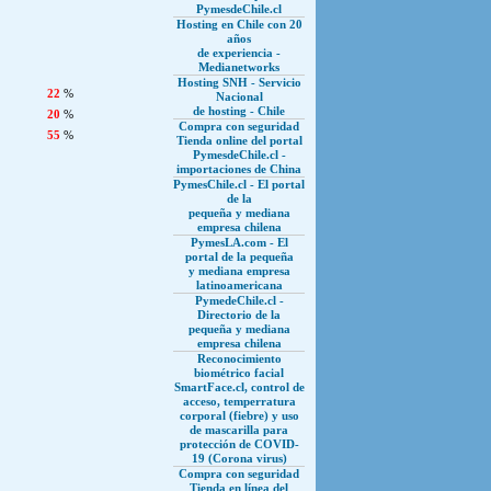
PymesdeChile.cl
Hosting en Chile con 20
años
de experiencia -
Medianetworks
Hosting SNH - Servicio
22
%
Nacional
de hosting - Chile
20
%
Compra con seguridad
55
%
Tienda online del portal
PymesdeChile.cl -
importaciones de China
PymesChile.cl - El portal
de la
pequeña y mediana
empresa chilena
PymesLA.com - El
portal de la pequeña
y mediana empresa
latinoamericana
PymedeChile.cl -
Directorio de la
pequeña y mediana
empresa chilena
Reconocimiento
biométrico facial
SmartFace.cl, control de
acceso, temperratura
corporal (fiebre) y uso
de mascarilla para
protección de COVID-
19 (Corona virus)
Compra con seguridad
Tienda en línea del