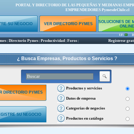
PORTAL Y DIRECTORIO DE LAS PEQUEÑAS Y MEDIANAS EMP
EMPRENDEDORES PymesdeChile.cl
SOLUCIONES DE 
TRE SU NEGOCIO
VER DIRECTORIO PYMES
ONLIN
UF:
Dól
ymes
Directorio Pymes
Productividad
Foros
Regístrese grat
|
|
|
|
¿ Busca Empresas, Productos o Servicios ?
Productos y servicios
R DIRECTORIO PYMES
Datos de empresa
Categorías de negocios
EGISTRE SU NEGOCIO
Productos en catálogo