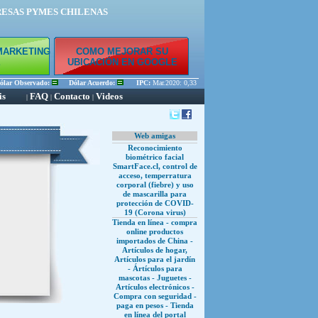
RESAS PYMES CHILENAS
MARKETING
COMO MEJORAR SU
E
UBICACIÓN EN GOOGLE
ar Observado:
Dólar Acuerdo:
IPC:
Mar.2020: 0,33 % Feb.2020: 0,45 % Ene.2020: 0,56 
is
FAQ
Contacto
Videos
|
|
|
Web amigas
Reconocimiento
biométrico facial
SmartFace.cl, control de
acceso, temperratura
corporal (fiebre) y uso
de mascarilla para
protección de COVID-
19 (Corona virus)
Tienda en línea - compra
online productos
importados de China -
Artículos de hogar,
Artículos para el jardín
- Ártículos para
mascotas - Juguetes -
Artículos electrónicos -
Compra con seguridad -
paga en pesos - Tienda
en línea del portal