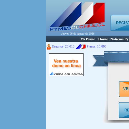
REGIS
Jueves 06 de agosto de 2026
Mi Pyme
Home
Noticias P
|
|
Usuarios: 23.013
Pymes:
13.800
VE
R