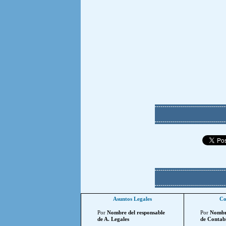
Asuntos Legales
Co
Por
Nombre del responsable
Por
Nombre
de A. Legales
de Contabi