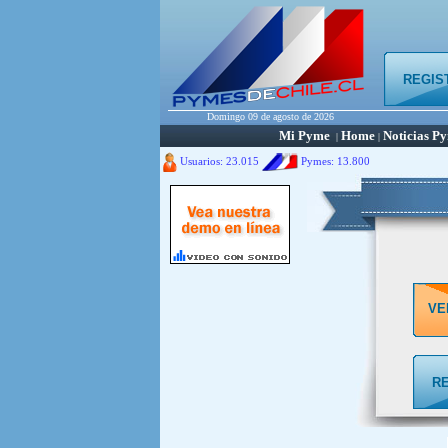
REGIS
Domingo 09 de agosto de 2026
Mi Pyme
Home
Noticias P
|
|
Usuarios: 23.015
Pymes:
13.800
VE
R