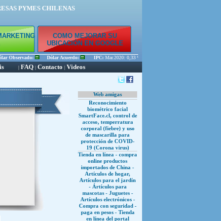
RESAS PYMES CHILENAS
MARKETING
COMO MEJORAR SU
E
UBICACIÓN EN GOOGLE
r Observado:
Dólar Acuerdo:
IPC:
Mar.2020: 0,33 % Feb.2020: 0,45 % Ene.2020: 0,56 %
is
FAQ
Contacto
Videos
|
|
|
Web amigas
Reconocimiento
biométrico facial
SmartFace.cl, control de
acceso, temperratura
corporal (fiebre) y uso
de mascarilla para
protección de COVID-
19 (Corona virus)
Tienda en línea - compra
online productos
importados de China -
Artículos de hogar,
Artículos para el jardín
- Ártículos para
mascotas - Juguetes -
Artículos electrónicos -
Compra con seguridad -
paga en pesos - Tienda
en línea del portal