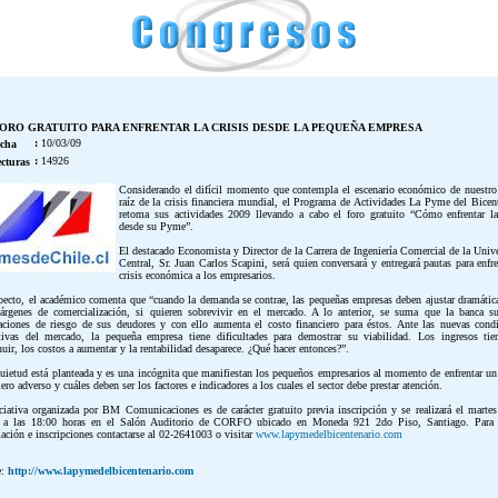
ORO GRATUITO PARA ENFRENTAR LA CRISIS DESDE LA PEQUEÑA EMPRESA
:
10/03/09
cha
:
14926
cturas
Considerando el difícil momento que contempla el escenario económico de nuestro
raíz de la crisis financiera mundial, el Programa de Actividades La Pyme del Bicen
retoma sus actividades 2009 llevando a cabo el foro gratuito “Cómo enfrentar la
desde su Pyme”.
El destacado Economista y Director de la Carrera de Ingeniería Comercial de la Univ
Central, Sr. Juan Carlos Scapini, será quien conversará y entregará pautas para enfre
crisis económica a los empresarios.
pecto, el académico comenta que “cuando la demanda se contrae, las pequeñas empresas deben ajustar dramáti
árgenes de comercialización, si quieren sobrevivir en el mercado. A lo anterior, se suma que la banca su
caciones de riesgo de sus deudores y con ello aumenta el costo financiero para éstos. Ante las nuevas cond
ctivas del mercado, la pequeña empresa tiene dificultades para demostrar su viabilidad. Los ingresos ti
uir, los costos a aumentar y la rentabilidad desaparece. ¿Qué hacer entonces?”.
uietud está planteada y es una incógnita que manifiestan los pequeños empresarios al momento de enfrentar un
iero adverso y cuáles deben ser los factores e indicadores a los cuales el sector debe prestar atención.
ciativa organizada por BM Comunicaciones es de carácter gratuito previa inscripción y se realizará el marte
 a las 18:00 horas en el Salón Auditorio de CORFO ubicado en Moneda 921 2do Piso, Santiago. Para
ación e inscripciones contactarse al 02-2641003 o visitar
www.lapymedelbicentenario.com
e:
http://www.lapymedelbicentenario.com