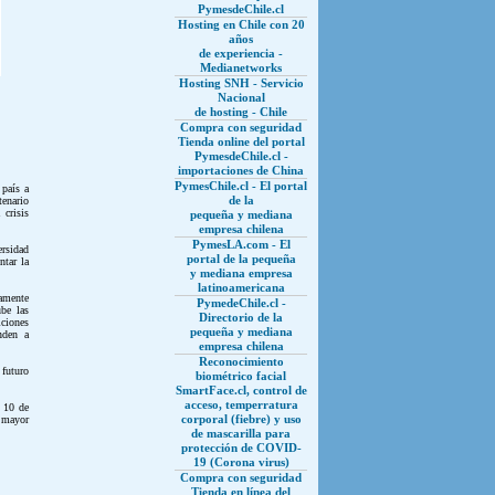
PymesdeChile.cl
Hosting en Chile con 20
años
de experiencia -
Medianetworks
Hosting SNH - Servicio
Nacional
de hosting - Chile
Compra con seguridad
Tienda online del portal
PymesdeChile.cl -
importaciones de China
PymesChile.cl - El portal
 país a
de la
tenario
 crisis
pequeña y mediana
empresa chilena
PymesLA.com - El
ersidad
portal de la pequeña
ntar la
y mediana empresa
latinoamericana
camente
PymedeChile.cl -
be las
Directorio de la
iciones
pequeña y mediana
enden a
empresa chilena
Reconocimiento
 futuro
biométrico facial
SmartFace.cl, control de
acceso, temperratura
s 10 de
corporal (fiebre) y uso
 mayor
de mascarilla para
protección de COVID-
19 (Corona virus)
Compra con seguridad
Tienda en línea del