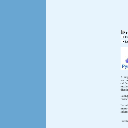
F
Fe
Le
Al res
sus m
califi
restri
dismin
La inq
financ
La ini
marzo
inform
Fuent