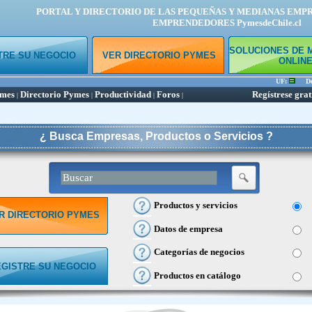
PORTAL Y DIRECTORIO DE LAS PEQUEÑAS Y MEDIANAS EMP
EMPRENDEDORES PymesdeChile.cl
SOLUCIONES DE 
TRE SU NEGOCIO
VER DIRECTORIO PYMES
ONLIN
UF:
Dóla
ymes
Directorio Pymes
Productividad
Foros
Regístrese grat
|
|
|
|
¿ Busca Empresas, Productos o Servicios ?
Productos y servicios
R DIRECTORIO PYMES
Datos de empresa
Categorías de negocios
EGISTRE SU NEGOCIO
Productos en catálogo