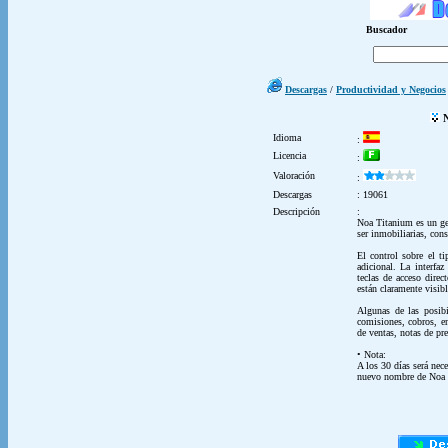
Buscador
Descargas
/
Productividad y Negocios
N
Idioma
:
Licencia
:
Valoración
:
Descargas
: 19061
Descripción
:
Noa Titanium es un ge
ser inmobiliarias, cons
El control sobre el ti
adicional. La interfa
teclas de acceso direc
están claramente visib
Algunas de las posibi
comisiones, cobros, en
de ventas, notas de pr
• Nota:
A los 30 días será nec
nuevo nombre de Noa