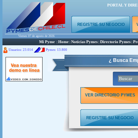
PORTAL Y DIR
REGISTRE SU NEGOCIO
Viernes 07 de agosto de 2026
Mi Pyme
Home
Noticias Pymes
Directorio Pymes
Pr
|
|
|
|
Usuarios: 23.014
Pymes:
13.800
¿ Busca Emp
VER DIRECTORIO PYMES
REGISTRE SU NEGOCIO