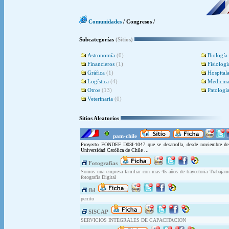
Comunidades
/ Congresos /
Subcategorías
(Sitios)
Astronomía
(0)
Biología
Financieros
(1)
Fisiologí
Gráfica
(1)
Hospitala
Logística
(4)
Medicin
Otros
(13)
Patologí
Veterinaria
(0)
Sitios Aleatorios
pam-chile
Proyecto FONDEF D03I-1047 que se desarrolla, desde noviembre de 20
Universidad Católica de Chile ...
Fotografias
Somos una empresa familiar con mas 45 años de trayectoria Trabaj
fotografia Digital
fbl
perrito
SISCAP
SERVICIOS INTEGRALES DE CAPACITACION