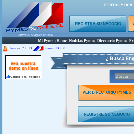
PORTAL Y DIR
REGISTRE SU NEGOCIO
Jueves 06 de agosto de 2026
Mi Pyme
Home
Noticias Pymes
Directorio Pymes
Pr
|
|
|
|
Usuarios: 23.013
Pymes:
13.800
¿ Busca Emp
VER DIRECTORIO PYMES
REGISTRE SU NEGOCIO