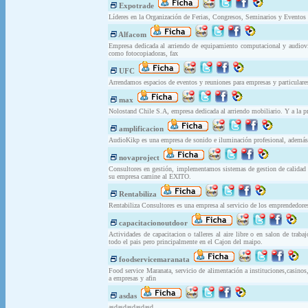
Expotrade
Líderes en la Organización de Ferias, Congresos, Seminarios y Eventos 
Alfacom
Empresa dedicada al arriendo de equipamiento computacional y audiovis
como fotocopiadoras, fax
UFC
Arrendamos espacios de eventos y reuniones para empresas y particulare
max
Nolostand Chile S.A, empresa dedicada al arriendo mobiliario. Y a la pre
amplificacion
AudioKikp es una empresa de sonido e iluminación profesional, además
novaproject
Consultores en gestión, implementamos sistemas de gestion de calidad
su empresa camine al EXITO.
Rentabiliza
Rentabiliza Consultores es una empresa al servicio de los emprendedores 
capacitacionoutdoor
Actividades de capacitacion o talleres al aire libre o en salon de trab
todo el pais pero principalmente en el Cajon del maipo.
foodservicemaranata
Food service Maranata, servicio de alimentación a instituciones,casinos,
a empresas y afin
asdas
asdasdasdasdasd