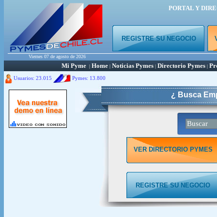
PORTAL Y DIR
REGISTRE SU NEGOCIO
Viernes 07 de agosto de 2026
Mi Pyme
Home
Noticias Pymes
Directorio Pymes
Pr
|
|
|
|
Usuarios: 23.015
Pymes:
13.800
¿ Busca Emp
VER DIRECTORIO PYMES
REGISTRE SU NEGOCIO