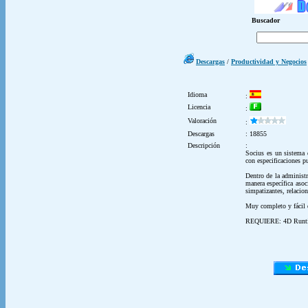
Buscador
Descargas
/
Productividad y Negocios
Idioma
:
Licencia
:
Valoración
:
Descargas
: 18855
Descripción
:
Socius es un sistema 
con especificaciones p
Dentro de la administr
manera específica asoc
simpatizantes, relacion
Muy completo y fácil 
REQUIERE: 4D Runt