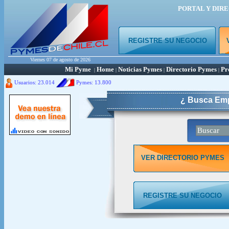
PORTAL Y DIR
REGISTRE SU NEGOCIO
Viernes 07 de agosto de 2026
Mi Pyme
Home
Noticias Pymes
Directorio Pymes
Pr
|
|
|
|
Usuarios: 23.014
Pymes:
13.800
¿ Busca Emp
VER DIRECTORIO PYMES
REGISTRE SU NEGOCIO