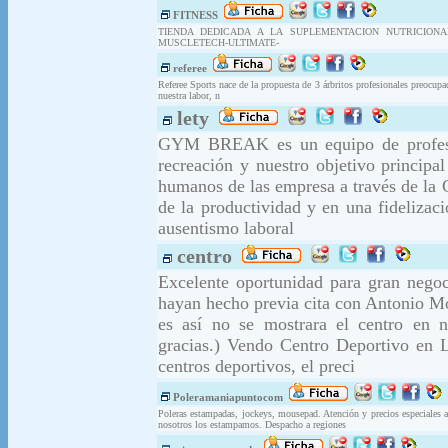
FITNESS
TIENDA DEDICADA A LA SUPLEMENTACION NUTRICION
MUSCLETECH-ULTIMATE-
referee
Referee Sports nace de la propuesta de 3 árbritos profesionales preocup
nuestra labor, n
lety
GYM BREAK es un equipo de profesion
recreación y nuestro objetivo principa
humanos de las empresa a través de la 
de la productividad y en una fidelizac
ausentismo laboral
centro
Excelente oportunidad para gran negoc
hayan hecho previa cita con Antonio M
es así no se mostrara el centro en n
gracias.) Vendo Centro Deportivo en 
centros deportivos, el preci
Poleramaniapuntocom
Poleras estampadas, jockeys, mousepad. Atención y precios especiales a
nosotros los estampamos. Despacho a regiones