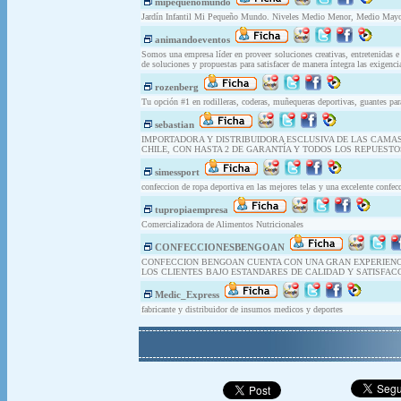
mipequenomundo
Jardín Infantil Mi Pequeño Mundo. Niveles Medio Menor, Medio Mayor
animandoeventos
Somos una empresa líder en proveer soluciones creativas, entretenidas 
de soluciones y propuestas para satisfacer de manera íntegra las exigencia
rozenberg
Tu opción #1 en rodilleras, coderas, muñequeras deportivas, guantes para 
sebastian
IMPORTADORA Y DISTRIBUIDORA ESCLUSIVA DE LAS CAMA
CHILE, CON HASTA 2 DE GARANTÍA Y TODOS LOS REPUESTO
simessport
confeccion de ropa deportiva en las mejores telas y una excelente confec
tupropiaempresa
Comercializadora de Alimentos Nutricionales
CONFECCIONESBENGOAN
CONFECCION BENGOAN CUENTA CON UNA GRAN EXPERIENCIA
LOS CLIENTES BAJO ESTANDARES DE CALIDAD Y SATISFACC
Medic_Express
fabricante y distribuidor de insumos medicos y deportes