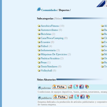
Comunidades
/ Deportes /
Subcategorías
(Sitios)
Aerobics/Fitness
(10)
Al
Automovilismo
(0)
Ba
Bicicletas
(2)
Bo
Caza/Pesca/Camping
(0)
Cl
Ecuestre
(0)
Ev
Fútbol
(4)
Go
Indumentaria
(3)
In
Máquinas De Ejercicios
(2)
Mo
Naútica/Acuática
(2)
Ot
Pesas
(1)
R
Tenis/Similares
(0)
Tr
Volleyball
(0)
Sitios Aleatorios
palermo
Confecciones de equipos deportivos, buzos, poleras,cortavientos, estam
publiarte
Empresa dedicada a la producción de artículos publicitarios y corporativ
de vuestra empresa.