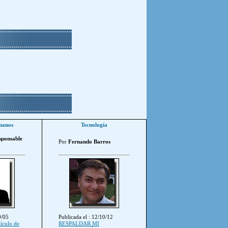
manos
Tecnología
sponsable
Por
Fernando Barros
9/05
Publicada el : 12/10/12
tículo de
RESPALDAR MI