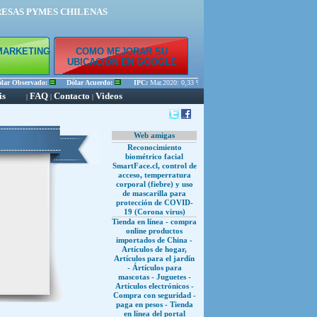
RESAS PYMES CHILENAS
MARKETING
COMO MEJORAR SU
E
UBICACIÓN EN GOOGLE
r Observado:
Dólar Acuerdo:
IPC:
Mar.2020: 0,33 % Feb.2020: 0,45 % Ene.2020: 0,56 %
is
FAQ
Contacto
Videos
|
|
|
Web amigas
Reconocimiento
biométrico facial
SmartFace.cl, control de
acceso, temperratura
corporal (fiebre) y uso
de mascarilla para
protección de COVID-
19 (Corona virus)
Tienda en línea - compra
online productos
importados de China -
Artículos de hogar,
Artículos para el jardín
- Ártículos para
mascotas - Juguetes -
Artículos electrónicos -
Compra con seguridad -
paga en pesos - Tienda
en línea del portal