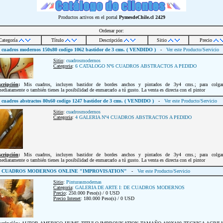
Productos activos en el portal
PymesdeChile.cl
2429
Ordenar por:
Categoría
Título
Descripción
Sitio
Precio
cuadros modernos 150x80 codigo 1062 bastidor de 3 cms. ( VENDIDO )
-
Ver este Producto/Servicio
Sitio
:
cuadrosmodernos
Categoria
:
6 CATALOGO Nº6 CUADROS ABSTRACTOS A PEDIDO
scripción
:
Mis cuadros, incluyen bastidor de bordes anchos y pintados de 3y4 cms.; para colgar
ediatamente o también tienes la posibilidad de enmarcarlo a tú gusto. La venta es directa con el pintor
cuadros abstractos 80x60 codigo 1247 bastidor de 3 cms. ( VENDIDO )
-
Ver este Producto/Servicio
Sitio
:
cuadrosmodernos
Categoria
:
4 GALERIA Nº4 CUADROS ABSTRACTOS A PEDIDO
scripción
:
Mis cuadros, incluyen bastidor de bordes anchos y pintados de 3y4 cms.; para colgar
ediatamente o también tienes la posibilidad de enmarcarlo a tú gusto. La venta es directa con el pintor
CUADROS MODERNOS ONLINE "IMPROVISATION"
-
Ver este Producto/Servicio
Sitio
:
Pinturasmodernas
Categoria
:
GALERIA DE ARTE I: DE CUADROS MODERNOS
Precio
: 250.000 Peso(s) / 0 USD
Precio Intenet
: 180.000 Peso(s) / 0 USD