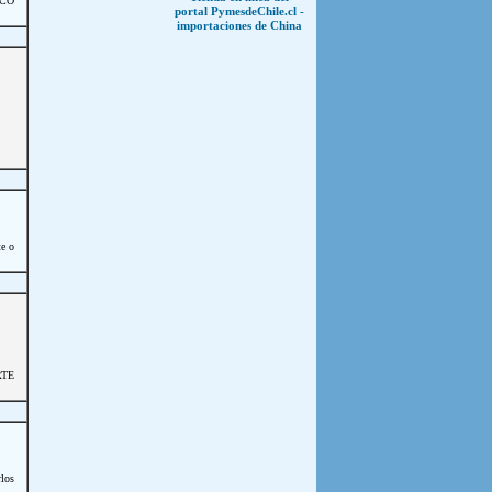
ICO
portal PymesdeChile.cl -
importaciones de China
te o
RTE
los