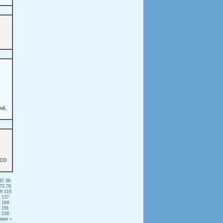
mal,
ICO
37
38
75
76
9
110
137
164
191
218
ente »