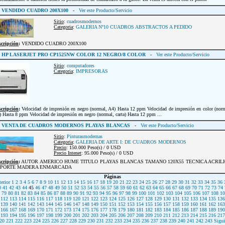
VENDIDO CUADRO 200X100
-
Ver este Producto/Servicio
Sitio
:
cuadrosmodernos
Categoria
:
GALERIA Nº10 CUADROS ABSTRACTOS A PEDIDO
scripción
:
VENDIDO CUADRO 200X100
HP LASERJET PRO CP1525NW COLOR 12 NEGRO/8 COLOR
-
Ver este Producto/Servicio
Sitio
:
computadores
Categoria
:
IMPRESORAS
scripción
:
Velocidad de impresión en negro (normal, A4) Hasta 12 ppm Velocidad de impresión en color (nor
 Hasta 8 ppm Velocidad de impresión en negro (normal, carta) Hasta 12 ppm ...
VENTA DE CUADROS MODERNOS PLAYAS BLANCAS
-
Ver este Producto/Servicio
Sitio
:
Pinturasmodernas
Categoria
:
GALERIA DE ARTE I: DE CUADROS MODERNOS
Precio
: 150.000 Peso(s) / 0 USD
Precio Intenet
: 95.000 Peso(s) / 0 USD
scripción
:
AUTOR AMERICO HUME TITULO PLAYAS BLANCAS TAMANO 120X55 TECNICA ACRIL
PORTE MADERA ENMARCADA
Páginas
erior
1
2
3
4
5
6
7
8
9
10
11
12
13
14
15
16
17
18
19
20
21
22
23
24
25
26
27
28
29
30
31
32
33
34
35
36
0
41
42
43
44
45
46
47
48
49
50
51
52
53
54
55
56
57
58
59
60
61
62
63
64
65
66
67
68
69
70
71
72
73
74
79
80
81
82
83
84
85
86
87
88
89
90
91
92
93
94
95
96
97
98
99
100
101
102
103
104
105
106
107
108
10
112
113
114
115
116
117
118
119
120
121
122
123
124
125
126
127
128
129
130
131
132
133
134
135
136
139
140
141
142
143
144
145
146
147
148
149
150
151
152
153
154
155
156
157
158
159
160
161
162
163
166
167
168
169
170
171
172
173
174
175
176
177
178
179
180
181
182
183
184
185
186
187
188
189
190
193
194
195
196
197
198
199
200
201
202
203
204
205
206
207
208
209
210
211
212
213
214
215
216
217
20
221
222
223
224
225
226
227
228
229
230
231
232
233
234
235
236
237
238
239
240
241
242
243
Sigui