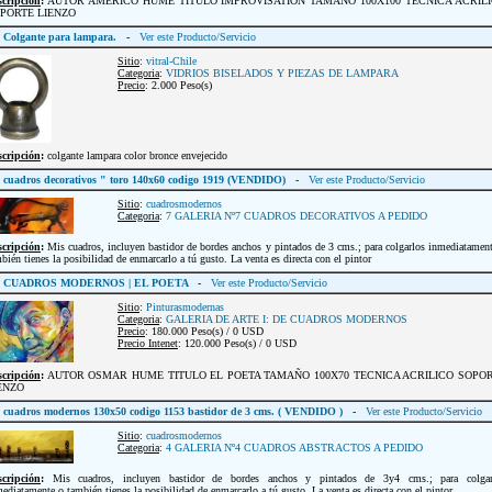
scripción
:
AUTOR AMERICO HUME TITULO IMPROVISATION TAMAÑO 100X100 TECNICA ACRIL
PORTE LIENZO
Colgante para lampara.
-
Ver este Producto/Servicio
Sitio
:
vitral-Chile
Categoria
:
VIDRIOS BISELADOS Y PIEZAS DE LAMPARA
Precio
: 2.000 Peso(s)
scripción
:
colgante lampara color bronce envejecido
cuadros decorativos " toro 140x60 codigo 1919 (VENDIDO)
-
Ver este Producto/Servicio
Sitio
:
cuadrosmodernos
Categoria
:
7 GALERIA Nº7 CUADROS DECORATIVOS A PEDIDO
scripción
:
Mis cuadros, incluyen bastidor de bordes anchos y pintados de 3 cms.; para colgarlos inmediatamen
bién tienes la posibilidad de enmarcarlo a tú gusto. La venta es directa con el pintor
CUADROS MODERNOS | EL POETA
-
Ver este Producto/Servicio
Sitio
:
Pinturasmodernas
Categoria
:
GALERIA DE ARTE I: DE CUADROS MODERNOS
Precio
: 180.000 Peso(s) / 0 USD
Precio Intenet
: 120.000 Peso(s) / 0 USD
scripción
:
AUTOR OSMAR HUME TITULO EL POETA TAMAÑO 100X70 TECNICA ACRILICO SOPO
ENZO
cuadros modernos 130x50 codigo 1153 bastidor de 3 cms. ( VENDIDO )
-
Ver este Producto/Servicio
Sitio
:
cuadrosmodernos
Categoria
:
4 GALERIA Nº4 CUADROS ABSTRACTOS A PEDIDO
scripción
:
Mis cuadros, incluyen bastidor de bordes anchos y pintados de 3y4 cms.; para colgar
ediatamente o también tienes la posibilidad de enmarcarlo a tú gusto. La venta es directa con el pintor