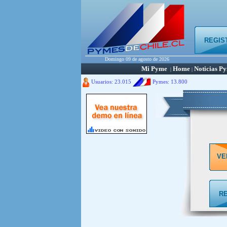
REGIS
Domingo 09 de agosto de 2026
Mi Pyme
Home
Noticias P
|
|
Usuarios: 23.015
Pymes:
13.800
VE
R