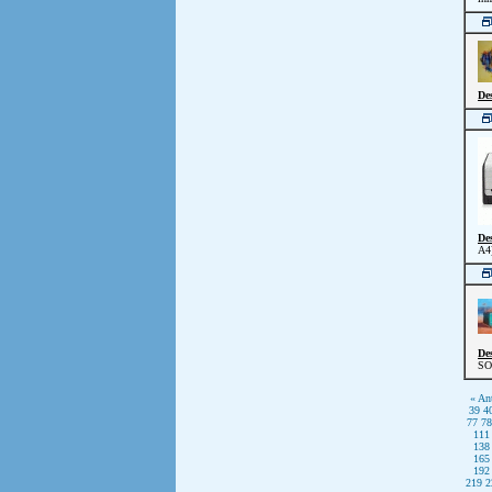
De
De
A4)
De
SO
« Ant
39
4
77
78
111
138
165
192
219
2