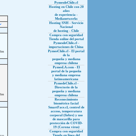
PymesdeChile.cl
Hosting en Chile con 20
años
de experiencia -
Medianetworks
Hosting SNH - Servicio
Nacional
de hosting - Chile
Compra con seguridad
Tienda online del portal
PymesdeChile.cl -
importaciones de China
PymesChile.cl - El portal
los
de la
pequeña y mediana
empresa chilena
PymesLA.com - El
portal de la pequeña
y mediana empresa
latinoamericana
PymedeChile.cl -
Directorio de la
pequeña y mediana
los
empresa chilena
Reconocimiento
biométrico facial
SmartFace.cl, control de
acceso, temperratura
corporal (fiebre) y uso
de mascarilla para
protección de COVID-
19 (Corona virus)
Compra con seguridad
Tienda en línea del