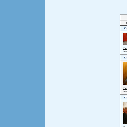
De
inm
De
inm