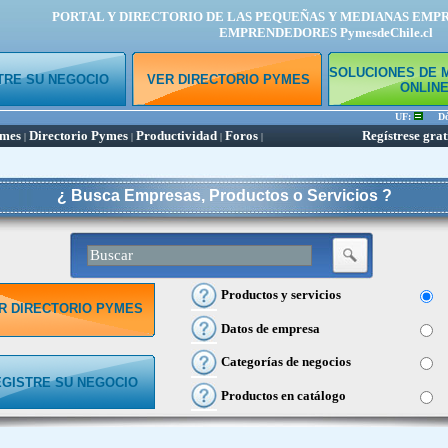
PORTAL Y DIRECTORIO DE LAS PEQUEÑAS Y MEDIANAS EMP
EMPRENDEDORES PymesdeChile.cl
SOLUCIONES DE 
TRE SU NEGOCIO
VER DIRECTORIO PYMES
ONLIN
UF:
Dóla
ymes
Directorio Pymes
Productividad
Foros
Regístrese grat
|
|
|
|
¿ Busca Empresas, Productos o Servicios ?
Productos y servicios
R DIRECTORIO PYMES
Datos de empresa
Categorías de negocios
EGISTRE SU NEGOCIO
Productos en catálogo