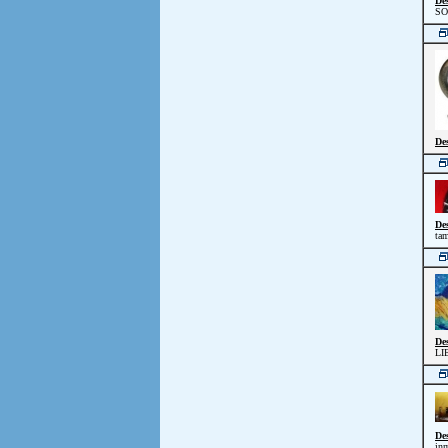
De
SO
De
De
tam
De
LI
De
inm