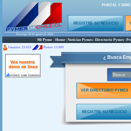
PORTAL Y DIR
REGISTRE SU NEGOCIO
Domingo 09 de agosto de 2026
Mi Pyme
Home
Noticias Pymes
Directorio Pymes
Pr
|
|
|
|
Usuarios: 23.015
Pymes:
13.800
¿ Busca Emp
VER DIRECTORIO PYMES
REGISTRE SU NEGOCIO