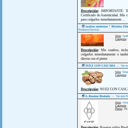
Descripción
:
IMPORTANTE: Todo
Certificado de Autenticidad. Mis 
para colgarlos inmediatamente...
cuadros modernos " Bicicleta 150
Producto/Servicio
Sitio
:
cuad
Categoria
:
Descripción
:
Mis cuadros, inclu
colgarlos inmediatamente o tambi
directa con el pintor
NUEZ CON CASCARA
-
Ver es
Sitio
:
Empo
Categoria
:
Descripción
:
NUEZ CON CAS
A.-Roseton Biselado
-
Ver este P
Sitio
:
vitr
Categoria
:
Precio
: 16
Descripción
:
Roseton vidrio Bise