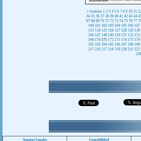
« Anterior
1
2
3
4
5
6
7
8
9
10
11
1
34
35
36
37
38
39
40
41
42
43
44
4
67
68
69
70
71
72
73
74
75
76
77
7
100
101
102
103
104
105
106
107
123
124
125
126
127
128
129
130
146
147
148
149
150
151
152
153
169
170
171
172
173
174
175
176
192
193
194
195
196
197
198
199
215
216
217
218
219
220
221
222
23
Asuntos Legales
Contabilidad