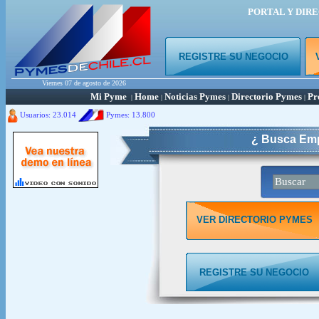
PORTAL Y DIR
REGISTRE SU NEGOCIO
Viernes 07 de agosto de 2026
Mi Pyme
Home
Noticias Pymes
Directorio Pymes
Pr
|
|
|
|
Usuarios: 23.014
Pymes:
13.800
¿ Busca Emp
VER DIRECTORIO PYMES
REGISTRE SU NEGOCIO