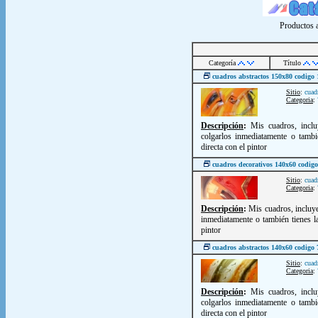
Productos a
Categoría
Título
cuadros abstractos 150x80 codi
Sitio
:
cuad
Categoria
:
Descripción
:
Mis cuadros, inclu
colgarlos inmediatamente o tambi
directa con el pintor
cuadros decorativos 140x60 codi
Sitio
:
cuad
Categoria
:
Descripción
:
Mis cuadros, incluye
inmediatamente o también tienes la
pintor
cuadros abstractos 140x60 codigo
Sitio
:
cuad
Categoria
:
Descripción
:
Mis cuadros, inclu
colgarlos inmediatamente o tambi
directa con el pintor