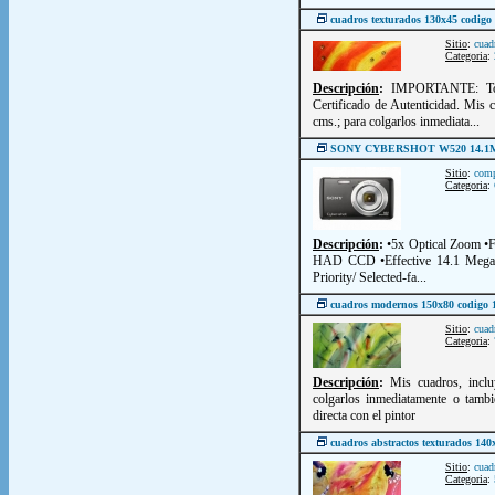
cuadros texturados 130x45 codigo
Sitio
:
cuad
Categoria
:
Descripción
:
IMPORTANTE: Todo
Certificado de Autenticidad. Mis 
cms.; para colgarlos inmediata...
SONY CYBERSHOT W520 14.1MPIX
Sitio
:
comp
Categoria
:
Descripción
:
•5x Optical Zoom •
HAD CCD •Effective 14.1 Mega Pi
Priority/ Selected-fa...
cuadros modernos 150x80 codigo 
Sitio
:
cuad
Categoria
:
Descripción
:
Mis cuadros, inclu
colgarlos inmediatamente o tambi
directa con el pintor
cuadros abstractos texturados 140
Sitio
:
cuad
Categoria
: