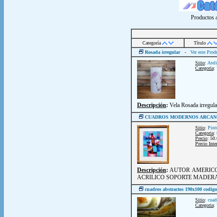
Productos a
Categoría
Título
Rosada irregular
-
Ver este Prod
Sitio
:
Atel
Categoria
:
Descripción
:
Vela Rosada irregula
CUADROS MODERNOS ARCAN
Sitio
:
Pint
Categoria
:
Precio
: 50
Precio Inte
Descripción
:
AUTOR AMERICO
ACRILICO SOPORTE MADE
cuadros abstractos 190x100 codig
Sitio
:
cuad
Categoria
: