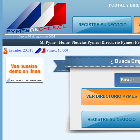
PORTAL Y DIR
REGISTRE SU NEGOCIO
Jueves 06 de agosto de 2026
Mi Pyme
Home
Noticias Pymes
Directorio Pymes
Pr
|
|
|
|
Usuarios: 23.013
Pymes:
13.800
¿ Busca Emp
VER DIRECTORIO PYMES
REGISTRE SU NEGOCIO