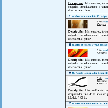
Descripción
:
Mis cuadros, inclu
colgarlos inmediatamente o tambi
directa con el pintor
cuadros modernos 140x60 codigo 
Sitio
:
cuad
Categoria
:
Descripción
:
Mis cuadros, inclu
colgarlos inmediatamente o tambi
directa con el pintor
cuadros abstractos 140x60 codigo
Sitio
:
cuad
Categoria
:
Descripción
:
Mis cuadros, inclu
colgarlos inmediatamente o tambi
directa con el pintor
O.- Alicate Despuntador Leponitt
Sitio
:
vitr
Categoria
:
Precio
: 14
Descripción
:
Información del pro
despuntador fino de la línea de 
Modelo # CJ 1...
cuadros modernos 130x80 277 bas