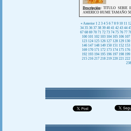
Descripción
:
TITULO SERIE 
AMERICO HUME TAMAÑO 50X
« Anterior
1
2
3
4
5
6
7
8
9
10
11
1
34
35
36
37
38
39
40
41
42
43
44
4
67
68
69
70
71
72
73
74
75
76
77
7
100
101
102
103
104
105
106
107
123
124
125
126
127
128
129
130
146
147
148
149
150
151
152
153
169
170
171
172
173
174
175
176
192
193
194
195
196
197
198
199
215
216
217
218
219
220
221
222
23