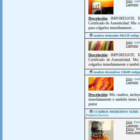
Sitio
:
cuad
Categoria
:
Descripción
:
IMPORTANTE: Todo
Certificado de Autenticidad. Mis c
para colgarlos inmediatament...
cuadros texturados 60x150 codigo
Sitio
:
cuad
Categoria
:
Descripción
:
IMPORTANTE: Todo
Certificado de Autenticidad. Mis
colgarlos inmediatamente o tambié.
cuadros decorativos 150x80 codi
Sitio
:
cuad
Categoria
:
Descripción
:
Mis cuadros, incluye
inmediatamente o también tienes la
pintor
CUADROS MODERNOS SERIE 
Producto/Servicio
Sitio
:
Pint
Categoria
:
Precio
: 10
Precio Inte