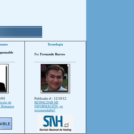
manos
Tecnología
sponsable
Por
Fernando Barros
9/05
Publicada el : 12/10/12
tículo de
RESPALDAR MI
s Humanos
INFORMACIÓN ¿es
recomendable?