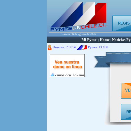
REGIS
Jueves 06 de agosto de 2026
Mi Pyme
Home
Noticias P
|
|
Usuarios: 23.014
Pymes:
13.800
VE
R