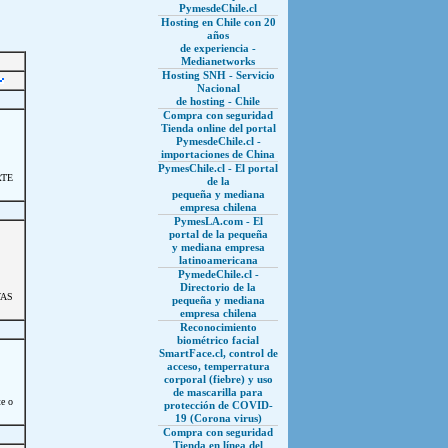
PymesdeChile.cl
Hosting en Chile con 20
años
de experiencia -
Medianetworks
Hosting SNH - Servicio
Nacional
de hosting - Chile
Compra con seguridad
Tienda online del portal
PymesdeChile.cl -
importaciones de China
PymesChile.cl - El portal
RTE
de la
pequeña y mediana
empresa chilena
PymesLA.com - El
portal de la pequeña
y mediana empresa
latinoamericana
PymedeChile.cl -
Directorio de la
VAS
pequeña y mediana
empresa chilena
Reconocimiento
biométrico facial
SmartFace.cl, control de
acceso, temperratura
corporal (fiebre) y uso
de mascarilla para
te o
protección de COVID-
19 (Corona virus)
Compra con seguridad
Tienda en línea del