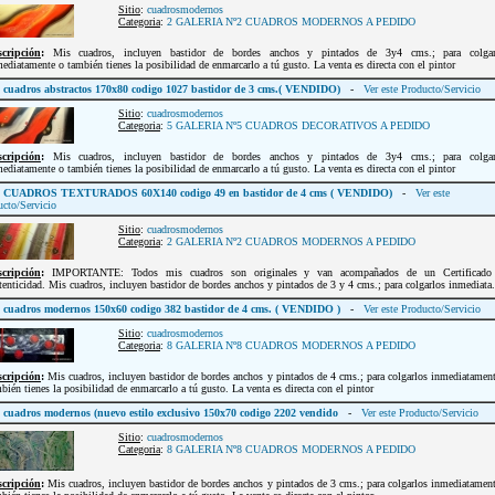
Sitio
:
cuadrosmodernos
Categoria
:
2 GALERIA Nº2 CUADROS MODERNOS A PEDIDO
scripción
:
Mis cuadros, incluyen bastidor de bordes anchos y pintados de 3y4 cms.; para colgar
ediatamente o también tienes la posibilidad de enmarcarlo a tú gusto. La venta es directa con el pintor
cuadros abstractos 170x80 codigo 1027 bastidor de 3 cms.( VENDIDO)
-
Ver este Producto/Servicio
Sitio
:
cuadrosmodernos
Categoria
:
5 GALERIA Nº5 CUADROS DECORATIVOS A PEDIDO
scripción
:
Mis cuadros, incluyen bastidor de bordes anchos y pintados de 3y4 cms.; para colgar
ediatamente o también tienes la posibilidad de enmarcarlo a tú gusto. La venta es directa con el pintor
CUADROS TEXTURADOS 60X140 codigo 49 en bastidor de 4 cms ( VENDIDO)
-
Ver este
ucto/Servicio
Sitio
:
cuadrosmodernos
Categoria
:
2 GALERIA Nº2 CUADROS MODERNOS A PEDIDO
scripción
:
IMPORTANTE: Todos mis cuadros son originales y van acompañados de un Certificado
enticidad. Mis cuadros, incluyen bastidor de bordes anchos y pintados de 3 y 4 cms.; para colgarlos inmediata.
cuadros modernos 150x60 codigo 382 bastidor de 4 cms. ( VENDIDO )
-
Ver este Producto/Servicio
Sitio
:
cuadrosmodernos
Categoria
:
8 GALERIA Nº8 CUADROS MODERNOS A PEDIDO
scripción
:
Mis cuadros, incluyen bastidor de bordes anchos y pintados de 4 cms.; para colgarlos inmediatamen
bién tienes la posibilidad de enmarcarlo a tú gusto. La venta es directa con el pintor
cuadros modernos (nuevo estilo exclusivo 150x70 codigo 2202 vendido
-
Ver este Producto/Servicio
Sitio
:
cuadrosmodernos
Categoria
:
8 GALERIA Nº8 CUADROS MODERNOS A PEDIDO
scripción
:
Mis cuadros, incluyen bastidor de bordes anchos y pintados de 3 cms.; para colgarlos inmediatamen