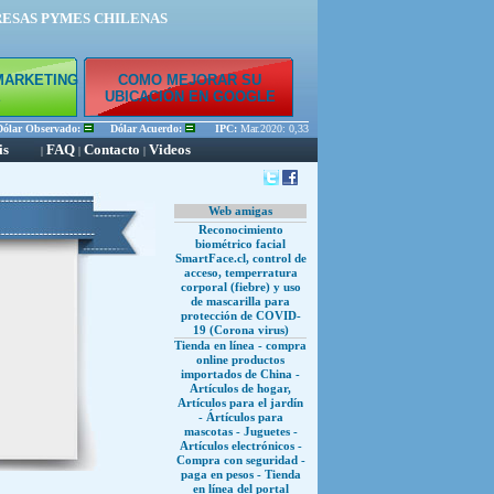
RESAS PYMES CHILENAS
MARKETING
COMO MEJORAR SU
E
UBICACIÓN EN GOOGLE
ar Observado:
Dólar Acuerdo:
IPC:
Mar.2020: 0,33 % Feb.2020: 0,45 % Ene.2020: 0,56 
is
FAQ
Contacto
Videos
|
|
|
Web amigas
Reconocimiento
biométrico facial
SmartFace.cl, control de
acceso, temperratura
corporal (fiebre) y uso
de mascarilla para
protección de COVID-
19 (Corona virus)
Tienda en línea - compra
online productos
importados de China -
Artículos de hogar,
Artículos para el jardín
- Ártículos para
mascotas - Juguetes -
Artículos electrónicos -
Compra con seguridad -
paga en pesos - Tienda
en línea del portal