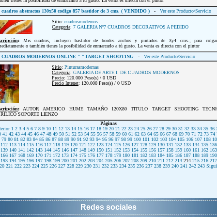
bién tienes la posibilidad de enmarcarlo a tú gusto. La venta es directa con el pintor
cuadros abstractos 130x50 codigo 857 bastidor de 3 cms. ( VENDIDO )
-
Ver este Producto/Servicio
Sitio
:
cuadrosmodernos
Categoria
:
7 GALERIA Nº7 CUADROS DECORATIVOS A PEDIDO
scripción
:
Mis cuadros, incluyen bastidor de bordes anchos y pintados de 3y4 cms.; para colgar
ediatamente o también tienes la posibilidad de enmarcarlo a tú gusto. La venta es directa con el pintor
CUADROS MODERNOS ONLINE " "TARGET SHOOTING
-
Ver este Producto/Servicio
Sitio
:
Pinturasmodernas
Categoria
:
GALERIA DE ARTE I: DE CUADROS MODERNOS
Precio
: 120.000 Peso(s) / 0 USD
Precio Intenet
: 120.000 Peso(s) / 0 USD
scripción
:
AUTOR AMERICO HUME TAMAÑO 120X80 TITULO TARGET SHOOTING TECNI
RILICO SOPORTE LIENZO
Páginas
erior
1
2
3
4
5
6
7
8
9
10
11
12
13
14
15
16
17
18
19
20
21
22
23
24
25
26
27
28
29
30
31
32
33
34
35
36
0
41
42
43
44
45
46
47
48
49
50
51
52
53
54
55
56
57
58
59
60
61
62
63
64
65
66
67
68
69
70
71
72
73
74
79
80
81
82
83
84
85
86
87
88
89
90
91
92
93
94
95
96
97
98
99
100
101
102
103
104
105
106
107
108
10
112
113
114
115
116
117
118
119
120
121
122
123
124
125
126
127
128
129
130
131
132
133
134
135
136
139
140
141
142
143
144
145
146
147
148
149
150
151
152
153
154
155
156
157
158
159
160
161
162
163
166
167
168
169
170
171
172
173
174
175
176
177
178
179
180
181
182
183
184
185
186
187
188
189
190
193
194
195
196
197
198
199
200
201
202
203
204
205
206
207
208
209
210
211
212
213
214
215
216
217
20
221
222
223
224
225
226
227
228
229
230
231
232
233
234
235
236
237
238
239
240
241
242
243
Sigui
Redes sociales