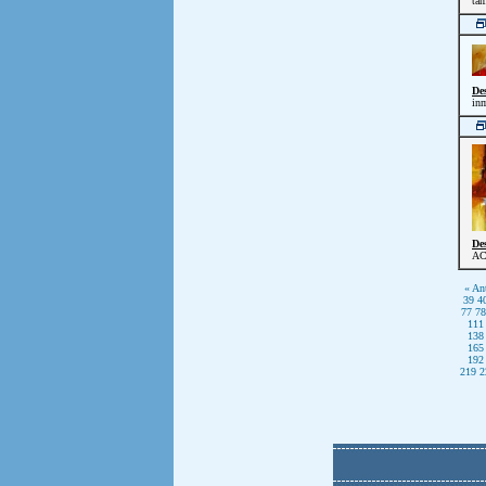
tam
De
inm
De
AC
« Ant
39
4
77
78
111
138
165
192
219
2