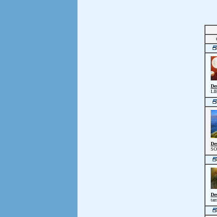
De
LI
De
SO
De
tam