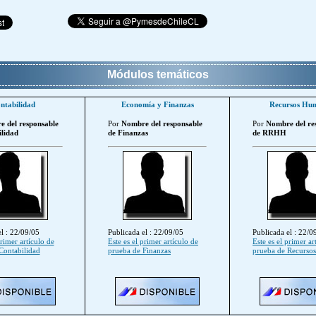
Módulos temáticos
ntabilidad
Economía y Finanzas
Recursos Hu
 del responsable
Por
Nombre del responsable
Por
Nombre del re
lidad
de Finanzas
de RRHH
l : 22/09/05
Publicada el : 22/09/05
Publicada el : 22/0
primer artículo de
Este es el primer artículo de
Este es el primer ar
Contabilidad
prueba de Finanzas
prueba de Recurso