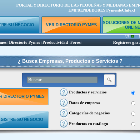
PORTAL Y DIRECTORIO DE LAS PEQUEÑAS Y MEDIANAS EMP
EMPRENDEDORES PymesdeChile.cl
SOLUCIONES DE 
TRE SU NEGOCIO
VER DIRECTORIO PYMES
ONLIN
UF:
Dól
ymes
Directorio Pymes
Productividad
Foros
Regístrese grat
|
|
|
|
¿ Busca Empresas, Productos o Servicios ?
Productos y servicios
R DIRECTORIO PYMES
Datos de empresa
Categorías de negocios
EGISTRE SU NEGOCIO
Productos en catálogo