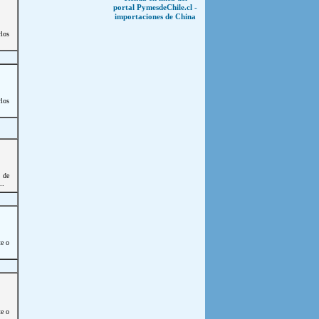
portal PymesdeChile.cl -
importaciones de China
los
los
 de
..
te o
te o