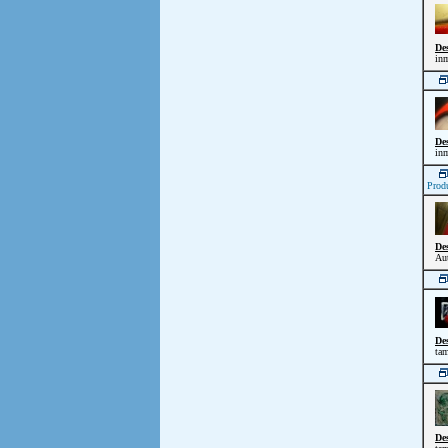
De
inm
De
inm
Prod
De
Aut
De
tam
De