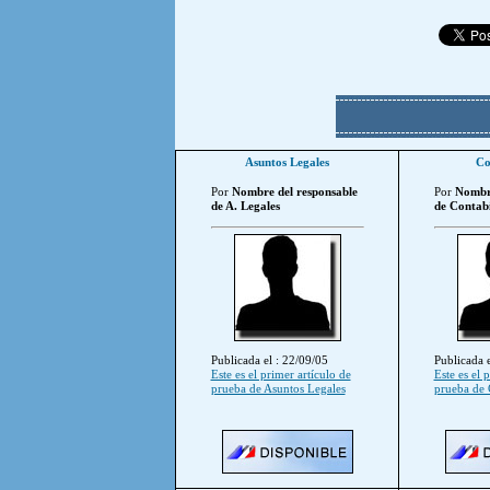
Asuntos Legales
Co
Por
Nombre del responsable
Por
Nombre
de A. Legales
de Contabi
Publicada el : 22/09/05
Publicada e
Este es el primer artículo de
Este es el 
prueba de Asuntos Legales
prueba de 