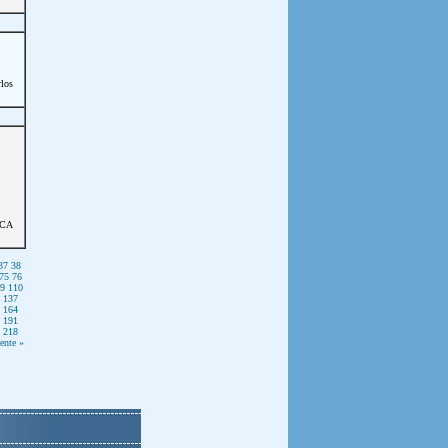
los
CA
37
38
75
76
9
110
137
164
191
218
ente »