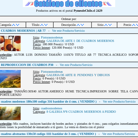
Productos activos en el portal
PymesdeChile.cl
2429
Ordenar por:
Categoría
Título
Descripción
Sitio
Precio
CUADROS MODERNOS | AB 77
-
Ver este Producto/Servicio
Sitio
:
Pinturasmodernas
Categoria
:
GALERIA DE ARTE I: DE CUADROS MODERNOS
Precio
: 180.000 Peso(s) / 0 USD
Precio Intenet
: 120.000 Peso(s) / 0 USD
scripción
:
AUTOR LUIS DONOSO TAMAÑO 110X70 TITULO AB 77 TECNICA ACRILICO SOPO
ENZO
REPRODUCCION DE CUADROS P30
-
Ver este Producto/Servicio
Sitio
:
Pinturasmodernas
Categoria
:
GALERIA DE ARTE II: PENDONES Y DIBUJOS
Precio
: 0 Peso(s) / 0 USD
Precio Intenet
: 0 Peso(s) / 0 USD
scripción
:
TAMAÑO:30X40 AUTOR:AMERICO HUME TECNICA:IMPRESION SOBRE TELA CAN
PORTE:LIENZO
cuadros modernos 180x100 codigo 316 bastidor de 4 cms. ( VENDIDO )
-
Ver este Producto/Servicio
Sitio
:
cuadrosmodernos
Categoria
:
8 GALERIA Nº8 CUADROS MODERNOS A PEDIDO
scripción
:
Mis cuadros, incluyen bastidor de bordes anchos y pintados de 4 cms.; para colgarlos inmediatamen
bién tienes la posibilidad de enmarcarlo a tú gusto. La venta es directa con el pintor
cuadros abstractos 130x50 codigo 1111 bastidor de 3 cms. ( VENDIDO )
-
Ver este Producto/Servicio