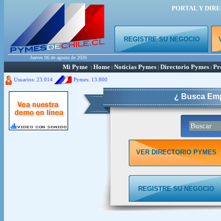
PORTAL Y DIR
REGISTRE SU NEGOCIO
Jueves 06 de agosto de 2026
Mi Pyme
Home
Noticias Pymes
Directorio Pymes
Pr
|
|
|
|
Usuarios: 23.014
Pymes:
13.800
¿ Busca Emp
VER DIRECTORIO PYMES
REGISTRE SU NEGOCIO