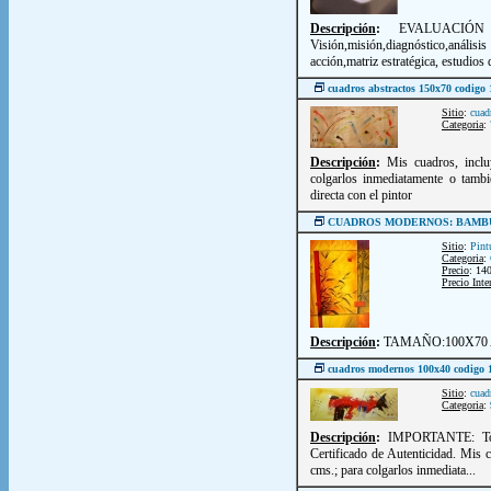
Descripción
:
EVALUACIÓN
Visión,misión,diagnóstico,anális
acción,matriz estratégica, estudios d
cuadros abstractos 150x70 codigo
Sitio
:
cuad
Categoria
:
Descripción
:
Mis cuadros, inclu
colgarlos inmediatamente o tambi
directa con el pintor
CUADROS MODERNOS: BAM
Sitio
:
Pint
Categoria
:
Precio
: 14
Precio Inte
Descripción
:
TAMAÑO:100X70 
cuadros modernos 100x40 codigo 
Sitio
:
cuad
Categoria
:
Descripción
:
IMPORTANTE: Todo
Certificado de Autenticidad. Mis 
cms.; para colgarlos inmediata...