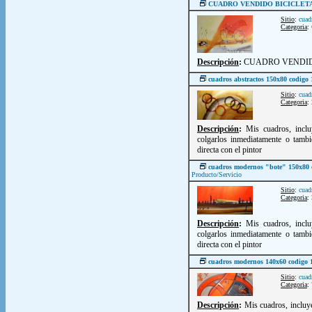
CUADRO VENDIDO BICICLETA
Sitio
:
cuad
Categoria
:
Descripción
:
CUADRO VENDIDO
cuadros abstractos 150x80 codigo
Sitio
:
cuad
Categoria
:
Descripción
:
Mis cuadros, inclu
colgarlos inmediatamente o tambi
directa con el pintor
cuadros modernos "bote" 150x80 
Producto/Servicio
Sitio
:
cuad
Categoria
:
Descripción
:
Mis cuadros, inclu
colgarlos inmediatamente o tambi
directa con el pintor
cuadros modernos 140x60 codigo
Sitio
:
cuad
Categoria
:
Descripción
:
Mis cuadros, incluye