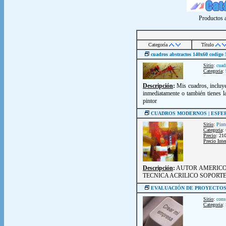
Productos a
Categoría
Título
cuadros abstractos 140x60 codigo
Sitio
:
cuad
Categoria
:
Descripción
:
Mis cuadros, incluye
inmediatamente o también tienes la
pintor
CUADROS MODERNOS | ESFER
Sitio
:
Pint
Categoria
:
Precio
: 21
Precio Inte
Descripción
:
AUTOR AMERICO 
TECNICA ACRILICO SOPORTE
EVALUACIÓN DE PROYECTOS
Sitio
:
cons
Categoria
: