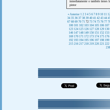
inmediatamente o también tienes la
pintor
« Anterior
1
2
3
4
5
6
7
8
9
10
11
1
34
35
36
37
38
39
40
41
42
43
44
4
67
68
69
70
71
72
73
74
75
76
77
7
100
101
102
103
104
105
106
107
123
124
125
126
127
128
129
130
146
147
148
149
150
151
152
153
169
170
171
172
173
174
175
176
192
193
194
195
196
197
198
199
215
216
217
218
219
220
221
222
23