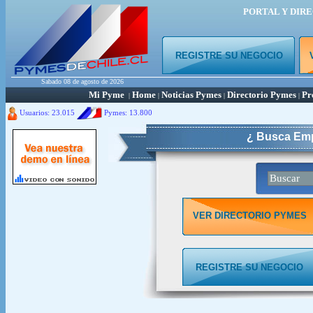
PORTAL Y DIR
REGISTRE SU NEGOCIO
Sabado 08 de agosto de 2026
Mi Pyme
Home
Noticias Pymes
Directorio Pymes
Pr
|
|
|
|
Usuarios: 23.015
Pymes:
13.800
¿ Busca Emp
VER DIRECTORIO PYMES
REGISTRE SU NEGOCIO