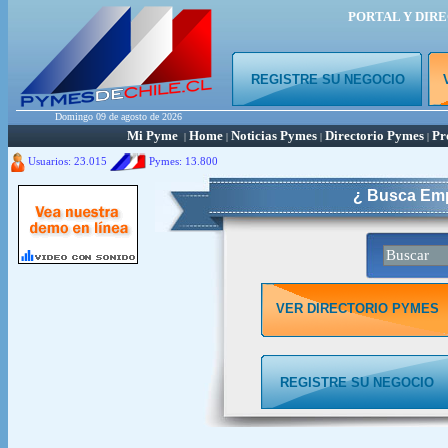
PORTAL Y DIR
REGISTRE SU NEGOCIO
Domingo 09 de agosto de 2026
Mi Pyme
Home
Noticias Pymes
Directorio Pymes
Pr
|
|
|
|
Usuarios: 23.015
Pymes:
13.800
¿ Busca Emp
VER DIRECTORIO PYMES
REGISTRE SU NEGOCIO