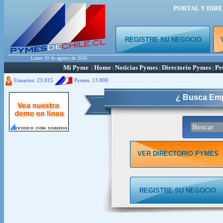
PORTAL Y DIR
REGISTRE SU NEGOCIO
Lunes 10 de agosto de 2026
Mi Pyme
Home
Noticias Pymes
Directorio Pymes
Pr
|
|
|
|
Usuarios: 23.015
Pymes:
13.800
¿ Busca Emp
VER DIRECTORIO PYMES
REGISTRE SU NEGOCIO