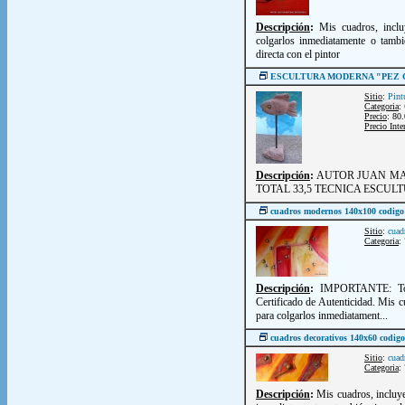
Descripción
:
Mis cuadros, inclu
colgarlos inmediatamente o tambi
directa con el pintor
ESCULTURA MODERNA "PEZ
Sitio
:
Pint
Categoria
:
Precio
: 80
Precio Inte
Descripción
:
AUTOR JUAN MAR
TOTAL 33,5 TECNICA ESCUL
cuadros modernos 140x100 codigo
Sitio
:
cuad
Categoria
:
Descripción
:
IMPORTANTE: Todo
Certificado de Autenticidad. Mis c
para colgarlos inmediatament...
cuadros decorativos 140x60 codi
Sitio
:
cuad
Categoria
:
Descripción
:
Mis cuadros, incluye