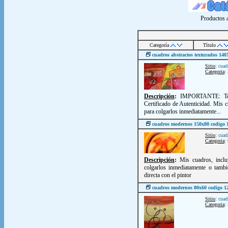
Productos a
Categoría
Título
cuadros abstractos texturados 1
Sitio
:
cuad
Categoria
:
Descripción
:
IMPORTANTE: Todo
Certificado de Autenticidad. Mis 
para colgarlos inmediatamente...
cuadros modernos 150x80 codigo 
Sitio
:
cuad
Categoria
:
Descripción
:
Mis cuadros, inclu
colgarlos inmediatamente o tambi
directa con el pintor
cuadros modernos 80x60 codigo 1
Sitio
:
cuad
Categoria
: