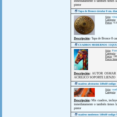
inmediatamente o también tienes la
pintor
Tapa de Bronce circular 8 cm. di
Sitio
:
vitr
Categoria
:
Precio
: 4.
Descripción
:
Tapa de Bronce 8 car
CUADROS MODERNOS ! EQUU
Sitio
:
Pint
Categoria
:
Precio
: 19
Precio Inte
Descripción
:
AUTOR OSMAR H
ACRILICO SOPORTE LIENZO
cuadros abstractos 140x60 codig
Sitio
:
cuad
Categoria
:
Descripción
:
Mis cuadros, incluye
inmediatamente o también tienes la
pintor
cuadros modernos 140x60 codigo 