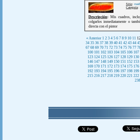
Sitio
:
cuad
Categoria
:
Descripción
:
Mis cuadros, inclu
colgarlos inmediatamente o tambi
directa con el pintor
« Anterior
1
2
3
4
5
6
7
8
9
10
11
1
34
35
36
37
38
39
40
41
42
43
44
4
67
68
69
70
71
72
73
74
75
76
77
7
100
101
102
103
104
105
106
107
123
124
125
126
127
128
129
130
146
147
148
149
150
151
152
153
169
170
171
172
173
174
175
176
192
193
194
195
196
197
198
199
215
216
217
218
219
220
221
222
23