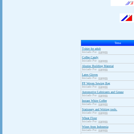
Tema
T-shirt for adult
Iniciado Por :
stargem
Coffee Candy
Iniciado Por :
stargem
Aluzinc Building Material
Iniciado Por :
stargem
Latex Gloves
Iniciado Por :
stargem
PP Woven Sewing Bag
Iniciado Por :
stargem
Automotive Lubricants and Grease
Iniciado Por :
stargem
Instant White Coffee
Iniciado Por :
stargem
Stationery and Writing tools.
Iniciado Por :
stargem
Wheat Flour
Iniciado Por :
stargem
Wines from Indonesia
Iniciado Por :
stargem