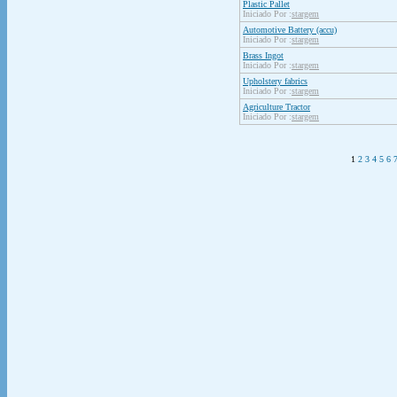
Plastic Pallet
Iniciado Por :
stargem
Automotive Battery (accu)
Iniciado Por :
stargem
Brass Ingot
Iniciado Por :
stargem
Upholstery fabrics
Iniciado Por :
stargem
Agriculture Tractor
Iniciado Por :
stargem
1
2
3
4
5
6