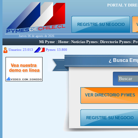
PORTAL Y DIR
REGISTRE SU NEGOCIO
Jueves 06 de agosto de 2026
Mi Pyme
Home
Noticias Pymes
Directorio Pymes
Pr
|
|
|
|
Usuarios: 23.013
Pymes:
13.800
¿ Busca Emp
VER DIRECTORIO PYMES
REGISTRE SU NEGOCIO