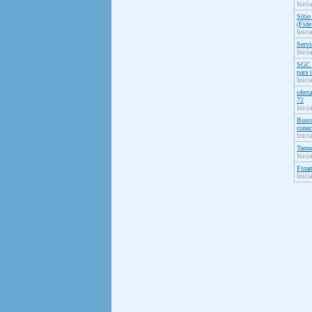
Inici
Sitio
(Fide
Inici
Serv
Inici
SGC 
para 
Inici
ofert
72
Inici
Busco
conec
Inici
Tanne
Inici
Finan
Inici