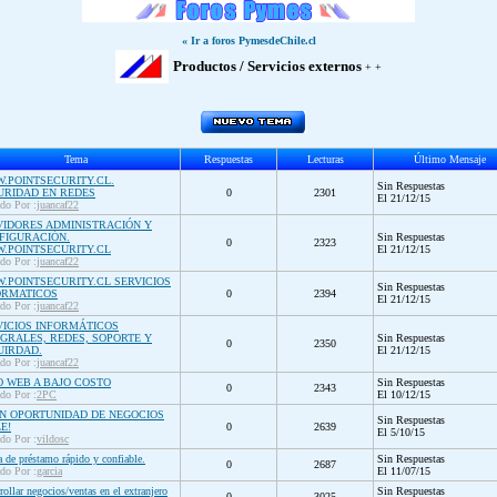
« Ir a foros PymesdeChile.cl
Productos / Servicios externos
+ +
Tema
Respuestas
Lecturas
Último Mensaje
.POINTSECURITY.CL.
Sin Respuestas
URIDAD EN REDES
0
2301
El 21/12/15
ado Por :
juancaf22
VIDORES ADMINISTRACIÓN Y
FIGURACIÓN.
Sin Respuestas
0
2323
.POINTSECURITY.CL
El 21/12/15
ado Por :
juancaf22
.POINTSECURITY.CL SERVICIOS
Sin Respuestas
ORMATICOS
0
2394
El 21/12/15
ado Por :
juancaf22
VICIOS INFORMÁTICOS
EGRALES, REDES, SOPORTE Y
Sin Respuestas
0
2350
UIRDAD.
El 21/12/15
ado Por :
juancaf22
IO WEB A BAJO COSTO
Sin Respuestas
0
2343
ado Por :
2PC
El 10/12/15
N OPORTUNIDAD DE NEGOCIOS
Sin Respuestas
E!
0
2639
El 5/10/15
ado Por :
vildosc
a de préstamo rápido y confiable.
Sin Respuestas
0
2687
ado Por :
garcia
El 11/07/15
rollar negocios/ventas en el extranjero
Sin Respuestas
0
3025