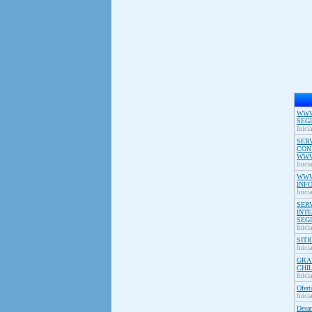
WWW
SEG
Inici
SER
CON
WWW
Inici
WWW
INF
Inici
SER
INT
SEG
Inici
SIT
Inici
GRA
CHIL
Inici
Ofert
Inici
Desar