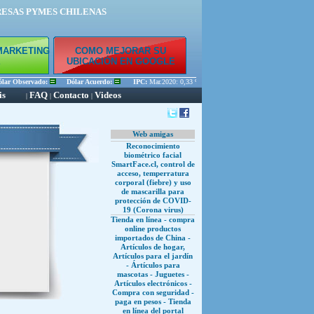
RESAS PYMES CHILENAS
MARKETING
COMO MEJORAR SU
E
UBICACIÓN EN GOOGLE
r Observado:
Dólar Acuerdo:
IPC:
Mar.2020: 0,33 % Feb.2020: 0,45 % Ene.2020: 0,56 %
is
FAQ
Contacto
Videos
|
|
|
Web amigas
Reconocimiento
biométrico facial
SmartFace.cl, control de
acceso, temperratura
corporal (fiebre) y uso
de mascarilla para
protección de COVID-
19 (Corona virus)
Tienda en línea - compra
online productos
importados de China -
Artículos de hogar,
Artículos para el jardín
- Ártículos para
mascotas - Juguetes -
Artículos electrónicos -
Compra con seguridad -
paga en pesos - Tienda
en línea del portal