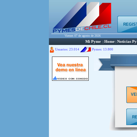
REGIS
Viernes 07 de agosto de 2026
Mi Pyme
Home
Noticias P
|
|
Usuarios: 23.014
Pymes:
13.800
VE
R