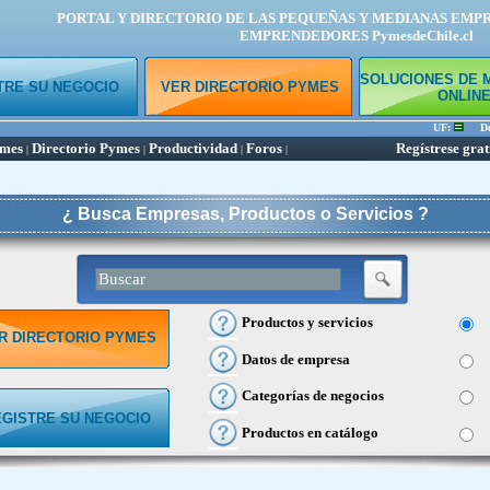
PORTAL Y DIRECTORIO DE LAS PEQUEÑAS Y MEDIANAS EMP
EMPRENDEDORES PymesdeChile.cl
SOLUCIONES DE 
TRE SU NEGOCIO
VER DIRECTORIO PYMES
ONLIN
UF:
Dóla
ymes
Directorio Pymes
Productividad
Foros
Regístrese grat
|
|
|
|
¿ Busca Empresas, Productos o Servicios ?
Productos y servicios
R DIRECTORIO PYMES
Datos de empresa
Categorías de negocios
EGISTRE SU NEGOCIO
Productos en catálogo