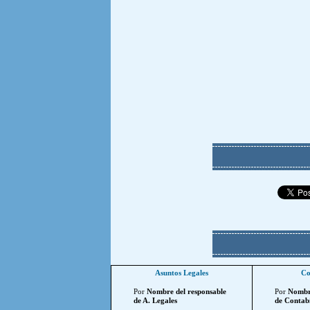
Asuntos Legales
Co
Por
Nombre del responsable
Por
Nombre
de A. Legales
de Contabi