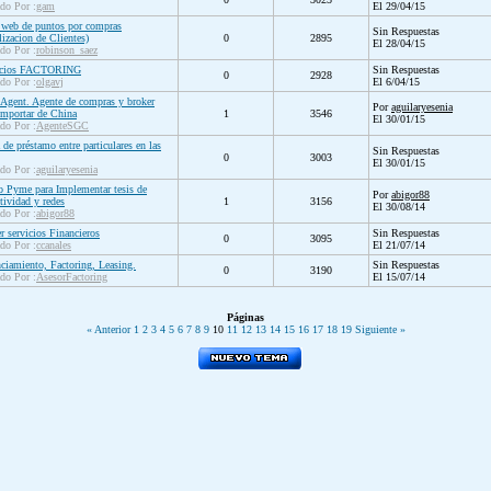
ado Por :
gam
El 29/04/15
 web de puntos por compras
Sin Respuestas
lizacion de Clientes)
0
2895
El 28/04/15
ado Por :
robinson_saez
icios FACTORING
Sin Respuestas
0
2928
ado Por :
olgavj
El 6/04/15
Agent. Agente de compras y broker
Por
aguilaryesenia
importar de China
1
3546
El 30/01/15
ado Por :
AgenteSGC
a de préstamo entre particulares en las
Sin Respuestas
0
3003
El 30/01/15
ado Por :
aguilaryesenia
 Pyme para Implementar tesis de
Por
abigor88
tividad y redes
1
3156
El 30/08/14
ado Por :
abigor88
r servicios Financieros
Sin Respuestas
0
3095
ado Por :
ccanales
El 21/07/14
ciamiento, Factoring, Leasing.
Sin Respuestas
0
3190
ado Por :
AsesorFactoring
El 15/07/14
Páginas
« Anterior
1
2
3
4
5
6
7
8
9
10
11
12
13
14
15
16
17
18
19
Siguiente »