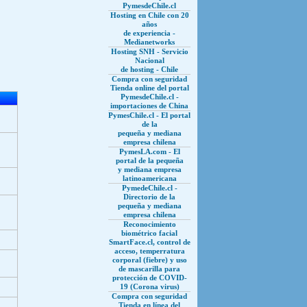
PymesdeChile.cl
Hosting en Chile con 20
años
de experiencia -
Medianetworks
Hosting SNH - Servicio
Nacional
de hosting - Chile
Compra con seguridad
Tienda online del portal
PymesdeChile.cl -
importaciones de China
PymesChile.cl - El portal
de la
pequeña y mediana
empresa chilena
PymesLA.com - El
portal de la pequeña
y mediana empresa
latinoamericana
PymedeChile.cl -
Directorio de la
pequeña y mediana
empresa chilena
Reconocimiento
biométrico facial
SmartFace.cl, control de
acceso, temperratura
corporal (fiebre) y uso
de mascarilla para
protección de COVID-
19 (Corona virus)
Compra con seguridad
Tienda en línea del