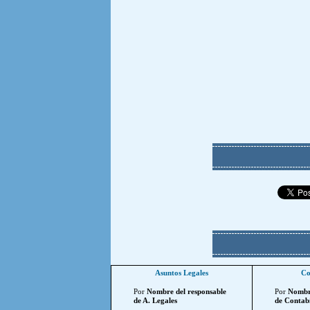
Asuntos Legales
Co
Por
Nombre del responsable
Por
Nombre
de A. Legales
de Contabi