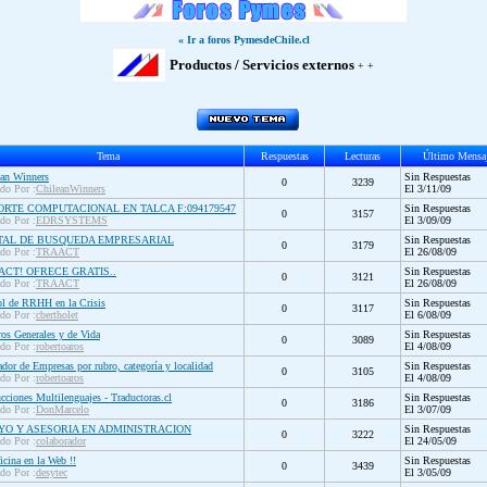
« Ir a foros PymesdeChile.cl
Productos / Servicios externos
+ +
Tema
Respuestas
Lecturas
Último Mensa
ean Winners
Sin Respuestas
0
3239
ado Por :
ChileanWinners
El 3/11/09
ORTE COMPUTACIONAL EN TALCA F:094179547
Sin Respuestas
0
3157
ado Por :
EDRSYSTEMS
El 3/09/09
TAL DE BUSQUEDA EMPRESARIAL
Sin Respuestas
0
3179
ado Por :
TRAACT
El 26/08/09
ACT! OFRECE GRATIS..
Sin Respuestas
0
3121
ado Por :
TRAACT
El 26/08/09
ol de RRHH en la Crisis
Sin Respuestas
0
3117
ado Por :
cbertholet
El 6/08/09
os Generales y de Vida
Sin Respuestas
0
3089
ado Por :
robertoaros
El 4/08/09
dor de Empresas por rubro, categoría y localidad
Sin Respuestas
0
3105
ado Por :
robertoaros
El 4/08/09
cciones Multilenguajes - Traductoras.cl
Sin Respuestas
0
3186
ado Por :
DonMarcelo
El 3/07/09
YO Y ASESORIA EN ADMINISTRACION
Sin Respuestas
0
3222
ado Por :
colaborador
El 24/05/09
icina en la Web !!
Sin Respuestas
0
3439
ado Por :
desytec
El 3/05/09