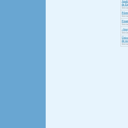
Anali
de En
Inici
Pilot
Inici
Fina
Inici
¿Apo
Inici
Única
de su
Inici