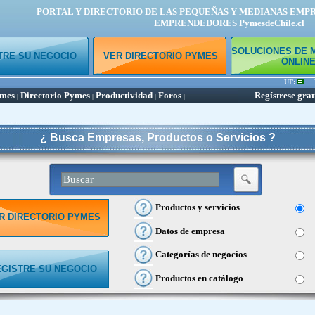
PORTAL Y DIRECTORIO DE LAS PEQUEÑAS Y MEDIANAS EMP
EMPRENDEDORES PymesdeChile.cl
SOLUCIONES DE 
TRE SU NEGOCIO
VER DIRECTORIO PYMES
ONLIN
UF:
Dó
ymes
Directorio Pymes
Productividad
Foros
Regístrese grat
|
|
|
|
¿ Busca Empresas, Productos o Servicios ?
Productos y servicios
R DIRECTORIO PYMES
Datos de empresa
Categorías de negocios
EGISTRE SU NEGOCIO
Productos en catálogo