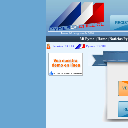
REGIS
Jueves 06 de agosto de 2026
Mi Pyme
Home
Noticias P
|
|
Usuarios: 23.013
Pymes:
13.800
VE
R