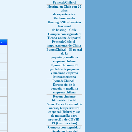
PymesdeChile.cl
Hosting en Chile con 20
años
de experiencia -
Medianetworks
Hosting SNH - Servicio
Nacional
de hosting - Chile
Compra con seguridad
Tienda online del portal
PymesdeChile.cl -
je
importaciones de China
PymesChile.cl - El portal
de la
pequeña y mediana
empresa chilena
PymesLA.com - El
portal de la pequeña
y mediana empresa
latinoamericana
PymedeChile.cl -
Directorio de la
pequeña y mediana
empresa chilena
Reconocimiento
biométrico facial
SmartFace.cl, control de
acceso, temperratura
corporal (fiebre) y uso
de mascarilla para
protección de COVID-
19 (Corona virus)
Compra con seguridad
Tienda en línea del