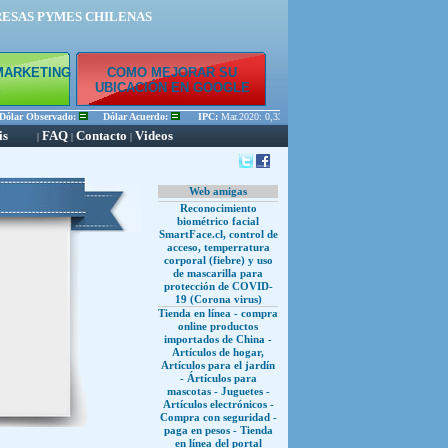
RESAS PYMES CHILENAS
MARKETING
COMO MEJORAR SU
E
UBICACIÓN EN GOOGLE
lar Observado:
Dólar Acuerdo:
IPC:
Mar.2020: 0,33 % Feb.2020: 0,45 % Ene.2020: 0,56
is
FAQ
Contacto
Videos
|
|
|
Web amigas
Reconocimiento
biométrico facial
SmartFace.cl, control de
acceso, temperratura
corporal (fiebre) y uso
de mascarilla para
protección de COVID-
19 (Corona virus)
Tienda en línea - compra
online productos
importados de China -
Artículos de hogar,
Artículos para el jardín
- Ártículos para
mascotas - Juguetes -
Artículos electrónicos -
Compra con seguridad -
paga en pesos - Tienda
en línea del portal