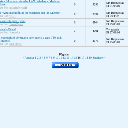
sis y Monitoreo de redes LAN, Wireless y Medicion
Sin Respuestas
laces
0
3292
El 21/04/09
ado Por :
mcastrobrickell
o “Administración de las relaciones con los Clientes”
Sin Respuestas
0
3234
ado Por :
CGH
El 7/04/09
nciamiento para Pymes
Sin Respuestas
0
3504
ado Por :
BancaPyme
El 29/03/09
yo a la Pyme?
Por
mtapia
3
4301
ado Por :
fsaavedra
El 27/03/09
 oportunidad obtenga su auto propio y gane 75% más
Sin Respuestas
 inversió
0
3176
El 25/03/09
ado Por :
catalina565
Páginas
« Anterior
1
2
3
4
5
6
7
8
9
10
11
12
13
14
15
16
17
18
19
Siguiente »