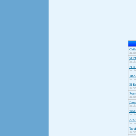
Chil
Inici
SOP
Inici
POR
Inici
TRA
Inici
El R
Inici
Segur
Inici
Busca
Inici
Tradu
Inici
APO
Inici
Tu of
Inici