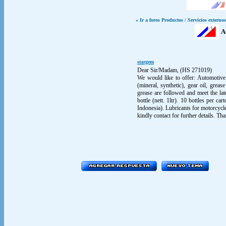
« Ir a foros Productos / Servicios externos
A
stargem
Dear Sir/Madam, (HS 271019)
We would like to offer: Automotive 
(mineral, synthetic), gear oil, grease
grease are followed and meet the late
bottle (nett. 1ltr). 10 bottles per 
Indonesia). Lubricants for motorcycle 
kindly contact for further details. 