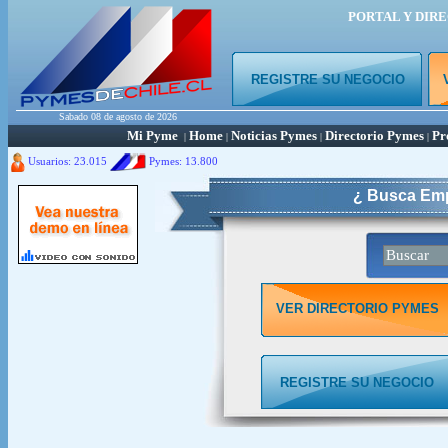
PORTAL Y DIR
REGISTRE SU NEGOCIO
Sabado 08 de agosto de 2026
Mi Pyme
Home
Noticias Pymes
Directorio Pymes
Pr
|
|
|
|
Usuarios: 23.015
Pymes:
13.800
¿ Busca Emp
VER DIRECTORIO PYMES
REGISTRE SU NEGOCIO