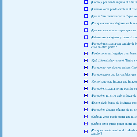
¿Cómo y por donde ingresa el Admi
¿Cuántas veces puedo cambiar el dise
¿Qué es “mi memoria virtual” que ve
¿Por qué aparecen categorías en la sel
¿Qué son esos números que aparecen a
¿Habrán más categorías y baner dispo
¿Por qué un sistema con cambio de ba
visto en otras partes?
¿Puedo poner mi logotipo o un baner
¿Qué diferencia hay entre el Título 
¿Por qué no veo algunos enlaces (link
¿Por qué parece que los cambios que 
¿Cómo hago para insertar una imagen
¿Por qué el sistema no me permite su
¿Por qué en mi sitio web en lugar de 
¿Existe algún banco de imágenes comu
¿Por qué en algunas páginas de mi sit
¿Cuántas veces puedo poner una mis
¿Cuánto texto puedo poner en mi sit
¿Por qué cuando cambio el título de 
cambio”?