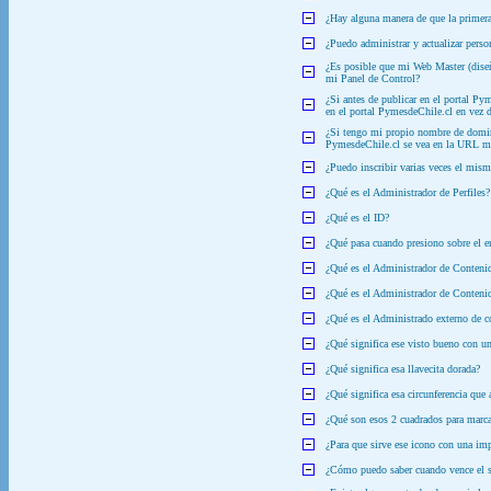
¿Hay alguna manera de que la primera
¿Puedo administrar y actualizar perso
¿Es posible que mi Web Master (diseñ
mi Panel de Control?
¿Si antes de publicar en el portal Py
en el portal PymesdeChile.cl en vez d
¿Si tengo mi propio nombre de dominio
PymesdeChile.cl se vea en la URL m
¿Puedo inscribir varias veces el mism
¿Qué es el Administrador de Perfiles?
¿Qué es el ID?
¿Qué pasa cuando presiono sobre el e
¿Qué es el Administrador de Conten
¿Qué es el Administrador de Conteni
¿Qué es el Administrado externo de
¿Qué significa ese visto bueno con un
¿Qué significa esa llavecita dorada?
¿Qué significa esa circunferencia que
¿Qué son esos 2 cuadrados para marca
¿Para que sirve ese icono con una im
¿Cómo puedo saber cuando vence el se