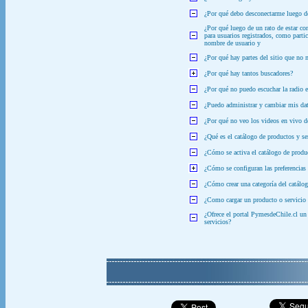
¿Por qué debo desconectarme luego de
¿Por qué luego de un rato de estar co
para usuarios registrados, como parti
nombre de usuario y
¿Por qué hay partes del sitio que no
¿Por qué hay tantos buscadores?
¿Por qué no puedo escuchar la radio e
¿Puedo administrar y cambiar mis dat
¿Por qué no veo los videos en vivo d
¿Qué es el catálogo de productos y s
¿Cómo se activa el catálogo de produc
¿Cómo se configuran las preferencias 
¿Cómo crear una categoría del catálog
¿Como cargar un producto o servicio e
¿Ofrece el portal PymesdeChile.cl un 
servicios?