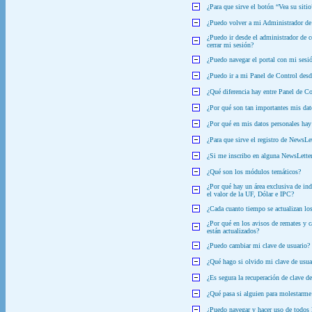
¿Para que sirve el botón “Vea su sitio
¿Puedo volver a mi Administrador de 
¿Puedo ir desde el administrador de c
cerrar mi sesión?
¿Puedo navegar el portal con mi sesió
¿Puedo ir a mi Panel de Control desd
¿Qué diferencia hay entre Panel de C
¿Por qué son tan importantes mis dat
¿Por qué en mis datos personales hay
¿Para que sirve el registro de NewsLe
¿Si me inscribo en alguna NewsLette
¿Qué son los módulos temáticos?
¿Por qué hay un área exclusiva de ind
el valor de la UF, Dólar e IPC?
¿Cada cuanto tiempo se actualizan lo
¿Por qué en los avisos de remates y c
están actualizados?
¿Puedo cambiar mi clave de usuario?
¿Qué hago si olvido mi clave de usua
¿Es segura la recuperación de clave d
¿Qué pasa si alguien para molestarme
¿Puedo navegar y hacer uso de todos 