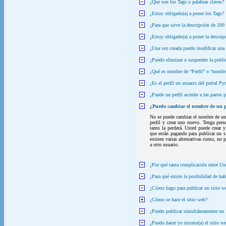
¿Qué son los Tags o palabras claves?
¿Estoy obligado(a) a poner los Tags?
¿Para que sirve la descripción de 200 
¿Estoy obligado(a) a poner la descrip
¿Una vez creada puedo modificar una
¿Puedo eliminar o suspender la public
¿Qué es nombre de “Perfil” o “nombr
¿Es el perfil un usuario del portal P
¿Puede un perfil acceder a las partes
¿Puedo cambiar el nombre de un p
No se puede cambiar el nombre de un 
perfil y crear uno nuevo. Tenga prese
tanto la perderá. Usted puede crear y
que están pagando para publicar un s
existen varias alternativas como, no pu
a otro usuario.
¿Por qué tanta complicación entre Us
¿Para qué existe la posibilidad de ha
¿Cómo hago para publicar un sitio we
¿Cómo se hace el sitio web?
¿Puedo publicar simultáneamente un F
¿Puedo hacer yo mismo(a) el sitio w