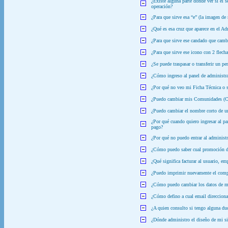
¿Existe alguna parte donde ver si el 
operación?
¿Para que sirve esa “e” (la imagen de 
¿Qué es esa cruz que aparece en el Ad
¿Para que sirve ese candado que cambia
¿Para que sirve ese icono con 2 flecha
¿Se puede traspasar o transferir un per
¿Cómo ingreso al panel de administra
¿Por qué no veo mi Ficha Técnica o s
¿Puedo cambiar mis Comunidades (Ca
¿Puedo cambiar el nombre corto de un
¿Por qué cuando quiero ingresar al pa
pago?
¿Por qué no puedo entrar al administ
¿Cómo puedo saber cual promoción d
¿Qué significa facturar al usuario, emp
¿Puedo imprimir nuevamente el compro
¿Cómo puedo cambiar los datos de mi 
¿Cómo defino a cual email direccionar
¿A quien consulto si tengo alguna dud
¿Dónde administro el diseño de mi s