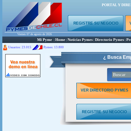
PORTAL Y DIR
REGISTRE SU NEGOCIO
Viernes 07 de agosto de 2026
Mi Pyme
Home
Noticias Pymes
Directorio Pymes
Pr
|
|
|
|
Usuarios: 23.015
Pymes:
13.800
¿ Busca Emp
VER DIRECTORIO PYMES
REGISTRE SU NEGOCIO