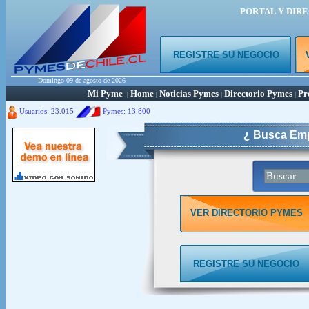
PORTAL Y DIR
REGISTRE SU NEGOCIO
Domingo 09 de agosto de 2026
Mi Pyme
Home
Noticias Pymes
Directorio Pymes
Pr
|
|
|
|
Usuarios: 23.015
Pymes:
13.800
¿ Busca Emp
VER DIRECTORIO PYMES
REGISTRE SU NEGOCIO