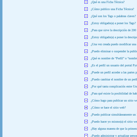
¿Qué es una Ficha Técnica?
¿Cómo publico una Ficha Técnica?
¿Qué son los Tags o palabras claves?
¿Estoy obligado(a) a poner los Tags?
¿Para que sirve la descripción de 200 
¿Estoy obligado(a) a poner la descrip
¿Una vez creada puedo modificar una
¿Puedo eliminar o suspender la public
¿Qué es nombre de “Perfil” o “nombr
¿Es el perfil un usuario del portal P
¿Puede un perfil acceder a las partes
¿Puedo cambiar el nombre de un perfi
¿Por qué tanta complicación entre Us
¿Para qué existe la posibilidad de ha
¿Cómo hago para publicar un sitio we
¿Cómo se hace el sitio web?
¿Puedo publicar simultáneamente un F
¿Puedo hacer yo mismo(a) el sitio w
¿Hay alguna manera de que la primera
¿Puedo administrar y actualizar perso