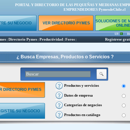
PORTAL Y DIRECTORIO DE LAS PEQUEÑAS Y MEDIANAS EMP
EMPRENDEDORES PymesdeChile.cl
SOLUCIONES DE 
TRE SU NEGOCIO
VER DIRECTORIO PYMES
ONLIN
UF:
Dóla
ymes
Directorio Pymes
Productividad
Foros
Regístrese grat
|
|
|
|
¿ Busca Empresas, Productos o Servicios ?
Productos y servicios
R DIRECTORIO PYMES
Datos de empresa
Categorías de negocios
EGISTRE SU NEGOCIO
Productos en catálogo