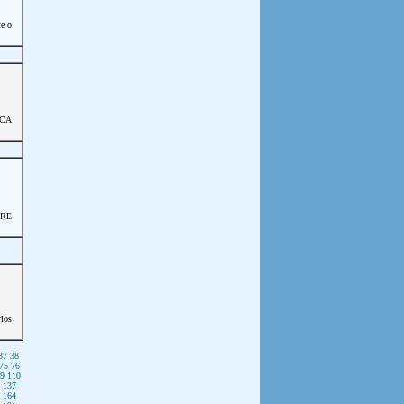
te o
CA
BRE
los
37
38
75
76
9
110
137
164