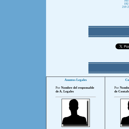
165
192
219
2
Asuntos Legales
Co
Por
Nombre del responsable
Por
Nombre
de A. Legales
de Contabi