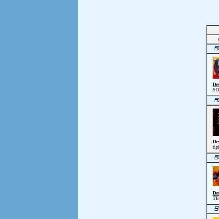
De
SO
De
tip
De
TE