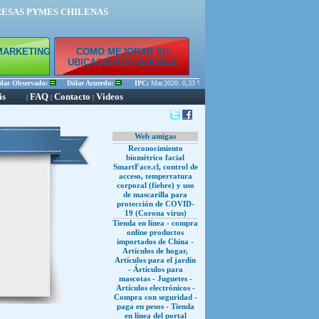
RESAS PYMES CHILENAS
MARKETING
COMO MEJORAR SU
E
UBICACIÓN EN GOOGLE
r Observado:
Dólar Acuerdo:
IPC:
Mar.2020: 0,33 % Feb.2020: 0,45 % Ene.2020: 0,56 %
is
FAQ
Contacto
Videos
|
|
|
Web amigas
Reconocimiento
biométrico facial
SmartFace.cl, control de
acceso, temperratura
corporal (fiebre) y uso
de mascarilla para
protección de COVID-
19 (Corona virus)
Tienda en línea - compra
online productos
importados de China -
Artículos de hogar,
Artículos para el jardín
- Ártículos para
mascotas - Juguetes -
Artículos electrónicos -
Compra con seguridad -
paga en pesos - Tienda
en línea del portal