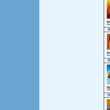
De
inm
De
inm
De
LI