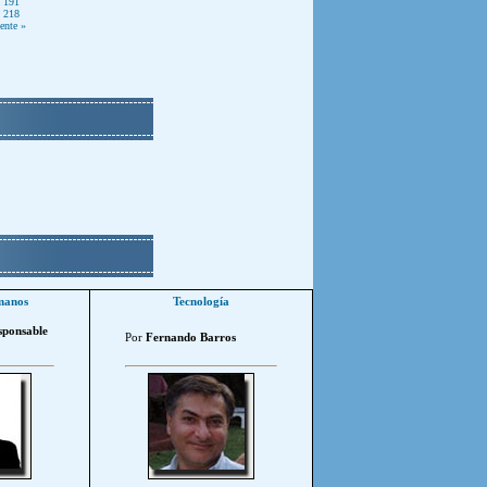
191
218
ente »
manos
Tecnología
sponsable
Por
Fernando Barros