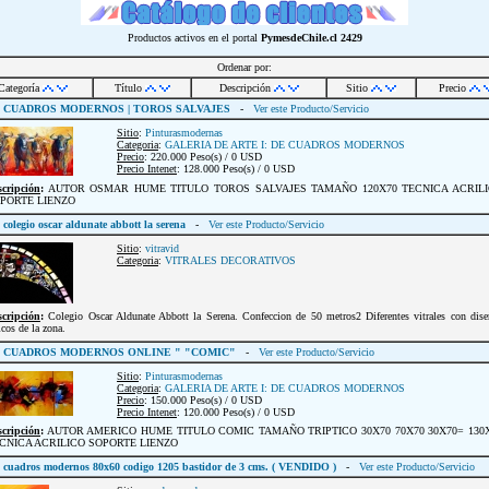
Productos activos en el portal
PymesdeChile.cl
2429
Ordenar por:
Categoría
Título
Descripción
Sitio
Precio
CUADROS MODERNOS | TOROS SALVAJES
-
Ver este Producto/Servicio
Sitio
:
Pinturasmodernas
Categoria
:
GALERIA DE ARTE I: DE CUADROS MODERNOS
Precio
: 220.000 Peso(s) / 0 USD
Precio Intenet
: 128.000 Peso(s) / 0 USD
scripción
:
AUTOR OSMAR HUME TITULO TOROS SALVAJES TAMAÑO 120X70 TECNICA ACRIL
PORTE LIENZO
colegio oscar aldunate abbott la serena
-
Ver este Producto/Servicio
Sitio
:
vitravid
Categoria
:
VITRALES DECORATIVOS
scripción
:
Colegio Oscar Aldunate Abbott la Serena. Confeccion de 50 metros2 Diferentes vitrales con dise
icos de la zona.
CUADROS MODERNOS ONLINE " "COMIC"
-
Ver este Producto/Servicio
Sitio
:
Pinturasmodernas
Categoria
:
GALERIA DE ARTE I: DE CUADROS MODERNOS
Precio
: 150.000 Peso(s) / 0 USD
Precio Intenet
: 120.000 Peso(s) / 0 USD
scripción
:
AUTOR AMERICO HUME TITULO COMIC TAMAÑO TRIPTICO 30X70 70X70 30X70= 130
CNICA ACRILICO SOPORTE LIENZO
cuadros modernos 80x60 codigo 1205 bastidor de 3 cms. ( VENDIDO )
-
Ver este Producto/Servicio