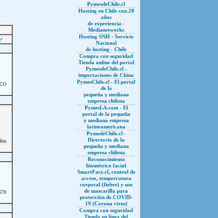
PymesdeChile.cl
Hosting en Chile con 20
años
de experiencia -
Medianetworks
Hosting SNH - Servicio
Nacional
de hosting - Chile
Compra con seguridad
Tienda online del portal
PymesdeChile.cl -
importaciones de China
PymesChile.cl - El portal
ICO
de la
pequeña y mediana
empresa chilena
PymesLA.com - El
portal de la pequeña
y mediana empresa
latinoamericana
PymedeChile.cl -
Directorio de la
ños
pequeña y mediana
empresa chilena
Reconocimiento
biométrico facial
SmartFace.cl, control de
acceso, temperratura
corporal (fiebre) y uso
de mascarilla para
X70
protección de COVID-
19 (Corona virus)
Compra con seguridad
Tienda en línea del