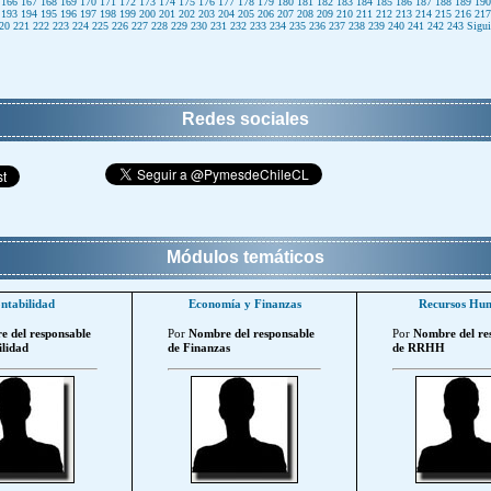
166
167
168
169
170
171
172
173
174
175
176
177
178
179
180
181
182
183
184
185
186
187
188
189
190
193
194
195
196
197
198
199
200
201
202
203
204
205
206
207
208
209
210
211
212
213
214
215
216
217
20
221
222
223
224
225
226
227
228
229
230
231
232
233
234
235
236
237
238
239
240
241
242
243
Sigui
Redes sociales
Módulos temáticos
ntabilidad
Economía y Finanzas
Recursos Hu
 del responsable
Por
Nombre del responsable
Por
Nombre del re
lidad
de Finanzas
de RRHH