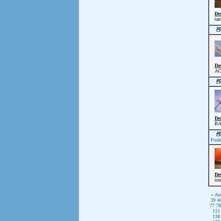
De
tam
De
AC
De
BA
Prod
De
inm
« Ant
39
4
77
78
111
138