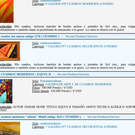
Sitio
:
cuadrosmodernos
Categoria
:
8 GALERIA Nº8 CUADROS MODERNOS A PEDIDO
scripción
:
Mis cuadros, incluyen bastidor de bordes anchos y pintados de 3y4 cms.; para colgar
ediatamente o también tienes la posibilidad de enmarcarlo a tú gusto. La venta es directa con el pintor
cuadro con marco codigo 1570 ( VENDIDO )
-
Ver este Producto/Servicio
Sitio
:
cuadrosmodernos
Categoria
:
7 GALERIA Nº7 CUADROS DECORATIVOS A PEDIDO
scripción
:
Mis cuadros, incluyen bastidor de bordes anchos y pintados de 3y4 cms.; para colgar
ediatamente o también tienes la posibilidad de enmarcarlo a tú gusto. La venta es directa con el pintor
CUADROS MODERNOS ! EQUUS II
-
Ver este Producto/Servicio
Sitio
:
Pinturasmodernas
Categoria
:
GALERIA DE ARTE I: DE CUADROS MODERNOS
Precio
: 190.000 Peso(s) / 0 USD
Precio Intenet
: 120.000 Peso(s) / 0 USD
scripción
:
AUTOR OSMAR HUME TITULO EQUUS II TAMAÑO 100X70 TECNICA ACRILICO SOPO
ENZO
cuadros modernos "silueta" 80x60 codigo 1623 ( VENDIDO )
-
Ver este Producto/Servicio
Sitio
:
cuadrosmodernos
Categoria
:
7 GALERIA Nº7 CUADROS DECORATIVOS A PEDIDO