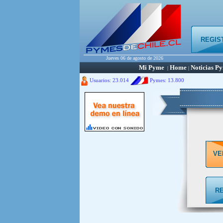
REGIS
Jueves 06 de agosto de 2026
Mi Pyme
Home
Noticias P
|
|
Usuarios: 23.014
Pymes:
13.800
VE
R