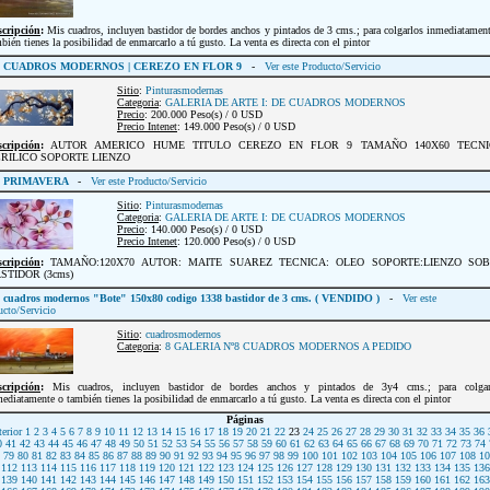
scripción
:
Mis cuadros, incluyen bastidor de bordes anchos y pintados de 3 cms.; para colgarlos inmediatamen
bién tienes la posibilidad de enmarcarlo a tú gusto. La venta es directa con el pintor
CUADROS MODERNOS | CEREZO EN FLOR 9
-
Ver este Producto/Servicio
Sitio
:
Pinturasmodernas
Categoria
:
GALERIA DE ARTE I: DE CUADROS MODERNOS
Precio
: 200.000 Peso(s) / 0 USD
Precio Intenet
: 149.000 Peso(s) / 0 USD
scripción
:
AUTOR AMERICO HUME TITULO CEREZO EN FLOR 9 TAMAÑO 140X60 TECNI
RILICO SOPORTE LIENZO
PRIMAVERA
-
Ver este Producto/Servicio
Sitio
:
Pinturasmodernas
Categoria
:
GALERIA DE ARTE I: DE CUADROS MODERNOS
Precio
: 140.000 Peso(s) / 0 USD
Precio Intenet
: 120.000 Peso(s) / 0 USD
scripción
:
TAMAÑO:120X70 AUTOR: MAITE SUAREZ TECNICA: OLEO SOPORTE:LIENZO SO
STIDOR (3cms)
cuadros modernos "Bote" 150x80 codigo 1338 bastidor de 3 cms. ( VENDIDO )
-
Ver este
ucto/Servicio
Sitio
:
cuadrosmodernos
Categoria
:
8 GALERIA Nº8 CUADROS MODERNOS A PEDIDO
scripción
:
Mis cuadros, incluyen bastidor de bordes anchos y pintados de 3y4 cms.; para colgar
ediatamente o también tienes la posibilidad de enmarcarlo a tú gusto. La venta es directa con el pintor
Páginas
erior
1
2
3
4
5
6
7
8
9
10
11
12
13
14
15
16
17
18
19
20
21
22
23
24
25
26
27
28
29
30
31
32
33
34
35
36
0
41
42
43
44
45
46
47
48
49
50
51
52
53
54
55
56
57
58
59
60
61
62
63
64
65
66
67
68
69
70
71
72
73
74
79
80
81
82
83
84
85
86
87
88
89
90
91
92
93
94
95
96
97
98
99
100
101
102
103
104
105
106
107
108
10
112
113
114
115
116
117
118
119
120
121
122
123
124
125
126
127
128
129
130
131
132
133
134
135
136
139
140
141
142
143
144
145
146
147
148
149
150
151
152
153
154
155
156
157
158
159
160
161
162
163