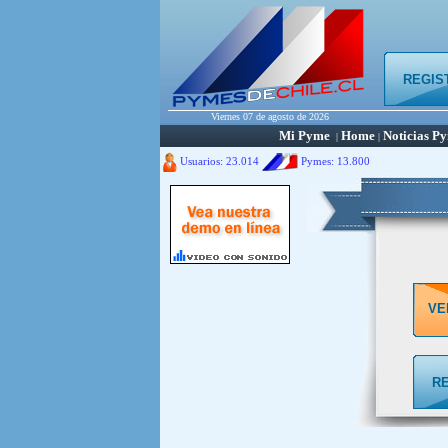
REGIS
Viernes 07 de agosto de 2026
Mi Pyme
Home
Noticias P
|
|
Usuarios: 23.014
Pymes:
13.800
VE
R