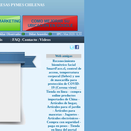
RESAS PYMES CHILENAS
MARKETING
COMO MEJORAR SU
E
UBICACIÓN EN GOOGLE
ar Observado:
Dólar Acuerdo:
IPC:
Mar.2020: 0,33 % Feb.2020: 0,45 % Ene.2020: 0,56 
is
FAQ
Contacto
Videos
|
|
|
Web amigas
Reconocimiento
biométrico facial
SmartFace.cl, control de
acceso, temperratura
corporal (fiebre) y uso
de mascarilla para
protección de COVID-
19 (Corona virus)
Tienda en línea - compra
online productos
importados de China -
Artículos de hogar,
Artículos para el jardín
- Ártículos para
mascotas - Juguetes -
Artículos electrónicos -
Compra con seguridad -
paga en pesos - Tienda
en línea del portal