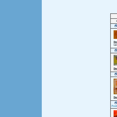
De
tam
De
De
Prod