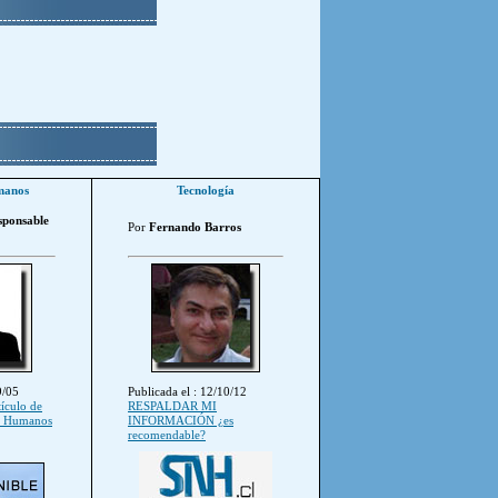
manos
Tecnología
sponsable
Por
Fernando Barros
9/05
Publicada el : 12/10/12
tículo de
RESPALDAR MI
s Humanos
INFORMACIÓN ¿es
recomendable?