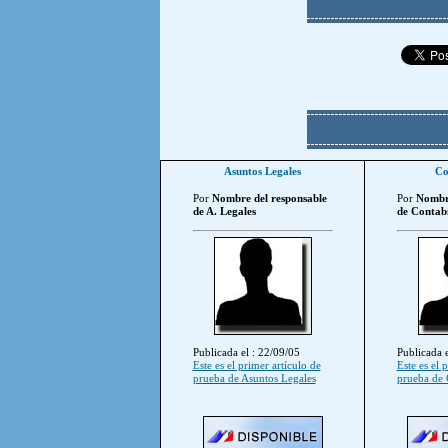
Asuntos Legales
Co
Por
Nombre del responsable
Por
Nombre
de A. Legales
de Contabi
Publicada el : 22/09/05
Publicada e
Este es el primer artículo de
Este es el 
prueba de Asuntos Legales
prueba de 