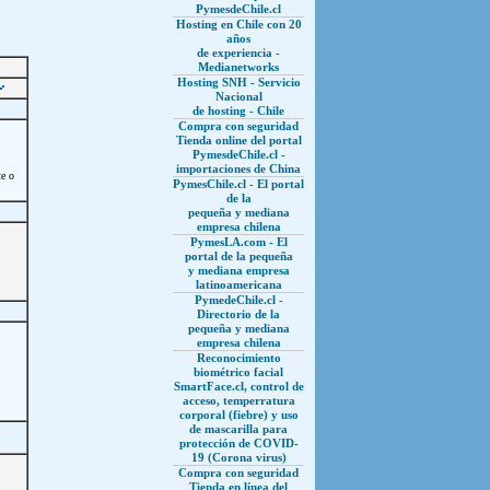
PymesdeChile.cl
Hosting en Chile con 20
años
de experiencia -
Medianetworks
Hosting SNH - Servicio
Nacional
de hosting - Chile
Compra con seguridad
Tienda online del portal
PymesdeChile.cl -
importaciones de China
te o
PymesChile.cl - El portal
de la
pequeña y mediana
empresa chilena
PymesLA.com - El
portal de la pequeña
y mediana empresa
latinoamericana
PymedeChile.cl -
Directorio de la
pequeña y mediana
empresa chilena
Reconocimiento
biométrico facial
SmartFace.cl, control de
acceso, temperratura
corporal (fiebre) y uso
de mascarilla para
protección de COVID-
19 (Corona virus)
Compra con seguridad
Tienda en línea del