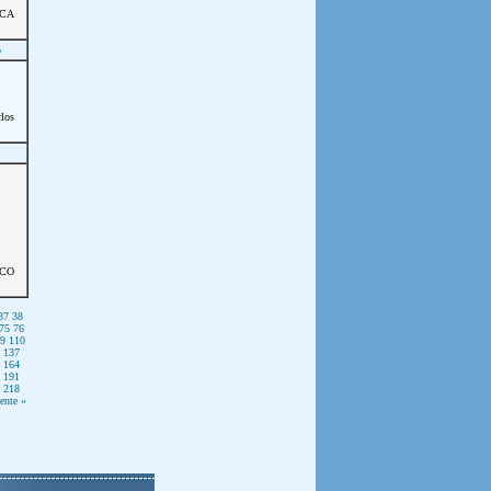
CA
o
los
ICO
37
38
75
76
9
110
137
164
191
218
ente »