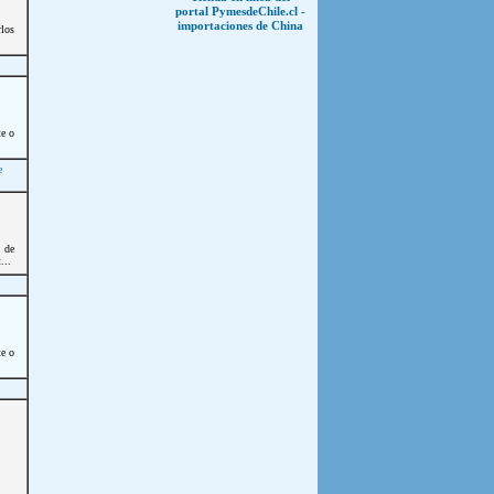
portal PymesdeChile.cl -
importaciones de China
los
te o
e
 de
...
te o