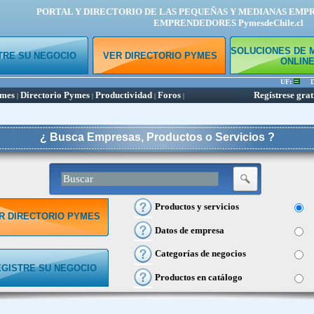
PORTAL Y DIRECTORIO DE LAS PEQUEÑAS Y MEDIANAS EMP
EMPRENDEDORES PymesdeChile.cl
SOLUCIONES DE 
TRE SU NEGOCIO
VER DIRECTORIO PYMES
ONLIN
UF:
Dól
ymes
Directorio Pymes
Productividad
Foros
Regístrese grat
|
|
|
|
¿ Busca Empresas, Productos o Servicios ?
Productos y servicios
R DIRECTORIO PYMES
Datos de empresa
Categorías de negocios
EGISTRE SU NEGOCIO
Productos en catálogo