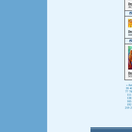
De
AC
De
inm
De
SO
« Ant
39
4
77
78
111
138
165
192
219
2