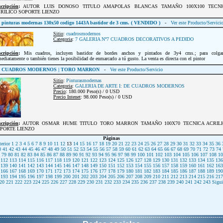
scripción
:
AUTOR LUIS DONOSO TITULO AMAPOLAS BLANCAS TAMAÑO 100X100 TECNI
RILICO SOPORTE LIENZO
pinturas modernas 130x50 codigo 1443A bastidor de 3 cms. ( VENDIDO )
-
Ver este Producto/Servici
Sitio
:
cuadrosmodernos
Categoria
:
7 GALERIA Nº7 CUADROS DECORATIVOS A PEDIDO
scripción
:
Mis cuadros, incluyen bastidor de bordes anchos y pintados de 3y4 cms.; para colgar
ediatamente o también tienes la posibilidad de enmarcarlo a tú gusto. La venta es directa con el pintor
CUADROS MODERNOS | TORO MARRON
-
Ver este Producto/Servicio
Sitio
:
Pinturasmodernas
Categoria
:
GALERIA DE ARTE I: DE CUADROS MODERNOS
Precio
: 180.000 Peso(s) / 0 USD
Precio Intenet
: 98.000 Peso(s) / 0 USD
scripción
:
AUTOR OSMAR HUME TITULO TORO MARRON TAMAÑO 100X70 TECNICA ACRIL
PORTE LIENZO
Páginas
erior
1
2
3
4
5
6
7
8
9
10
11
12
13
14
15
16
17
18
19
20
21
22
23
24
25
26
27
28
29
30
31
32
33
34
35
36
0
41
42
43
44
45
46
47
48
49
50
51
52
53
54
55
56
57
58
59
60
61
62
63
64
65
66
67
68
69
70
71
72
73
74
79
80
81
82
83
84
85
86
87
88
89
90
91
92
93
94
95
96
97
98
99
100
101
102
103
104
105
106
107
108
10
112
113
114
115
116
117
118
119
120
121
122
123
124
125
126
127
128
129
130
131
132
133
134
135
136
139
140
141
142
143
144
145
146
147
148
149
150
151
152
153
154
155
156
157
158
159
160
161
162
163
166
167
168
169
170
171
172
173
174
175
176
177
178
179
180
181
182
183
184
185
186
187
188
189
190
193
194
195
196
197
198
199
200
201
202
203
204
205
206
207
208
209
210
211
212
213
214
215
216
217
20
221
222
223
224
225
226
227
228
229
230
231
232
233
234
235
236
237
238
239
240
241
242
243
Sigui