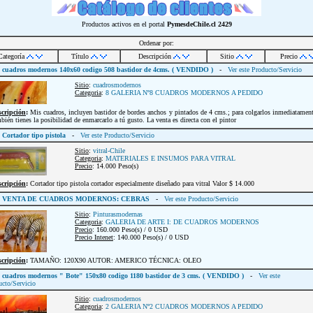
Productos activos en el portal
PymesdeChile.cl
2429
Ordenar por:
Categoría
Título
Descripción
Sitio
Precio
cuadros modernos 140x60 codigo 508 bastidor de 4cms. ( VENDIDO )
-
Ver este Producto/Servicio
Sitio
:
cuadrosmodernos
Categoria
:
8 GALERIA Nº8 CUADROS MODERNOS A PEDIDO
scripción
:
Mis cuadros, incluyen bastidor de bordes anchos y pintados de 4 cms.; para colgarlos inmediatamen
bién tienes la posibilidad de enmarcarlo a tú gusto. La venta es directa con el pintor
Cortador tipo pistola
-
Ver este Producto/Servicio
Sitio
:
vitral-Chile
Categoria
:
MATERIALES E INSUMOS PARA VITRAL
Precio
: 14.000 Peso(s)
scripción
:
Cortador tipo pistola cortador especialmente diseñado para vitral Valor $ 14.000
VENTA DE CUADROS MODERNOS: CEBRAS
-
Ver este Producto/Servicio
Sitio
:
Pinturasmodernas
Categoria
:
GALERIA DE ARTE I: DE CUADROS MODERNOS
Precio
: 160.000 Peso(s) / 0 USD
Precio Intenet
: 140.000 Peso(s) / 0 USD
scripción
:
TAMAÑO: 120X90 AUTOR: AMERICO TÉCNICA: OLEO
cuadros modernos " Bote" 150x80 codigo 1180 bastidor de 3 cms. ( VENDIDO )
-
Ver este
ucto/Servicio
Sitio
:
cuadrosmodernos
Categoria
:
2 GALERIA Nº2 CUADROS MODERNOS A PEDIDO