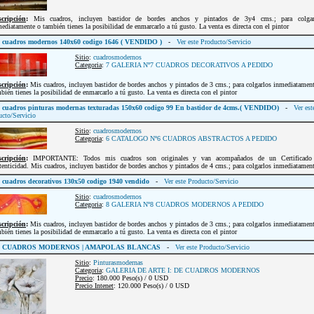
scripción
:
Mis cuadros, incluyen bastidor de bordes anchos y pintados de 3y4 cms.; para colgar
ediatamente o también tienes la posibilidad de enmarcarlo a tú gusto. La venta es directa con el pintor
cuadros modernos 140x60 codigo 1646 ( VENDIDO )
-
Ver este Producto/Servicio
Sitio
:
cuadrosmodernos
Categoria
:
7 GALERIA Nº7 CUADROS DECORATIVOS A PEDIDO
scripción
:
Mis cuadros, incluyen bastidor de bordes anchos y pintados de 3 cms.; para colgarlos inmediatamen
bién tienes la posibilidad de enmarcarlo a tú gusto. La venta es directa con el pintor
cuadros pinturas modernas texturadas 150x60 codigo 99 En bastidor de 4cms.( VENDIDO)
-
Ver est
ucto/Servicio
Sitio
:
cuadrosmodernos
Categoria
:
6 CATALOGO Nº6 CUADROS ABSTRACTOS A PEDIDO
scripción
:
IMPORTANTE: Todos mis cuadros son originales y van acompañados de un Certificado
enticidad. Mis cuadros, incluyen bastidor de bordes anchos y pintados de 4 cms.; para colgarlos inmediatament
cuadros decorativos 130x50 codigo 1940 vendido
-
Ver este Producto/Servicio
Sitio
:
cuadrosmodernos
Categoria
:
8 GALERIA Nº8 CUADROS MODERNOS A PEDIDO
scripción
:
Mis cuadros, incluyen bastidor de bordes anchos y pintados de 3 cms.; para colgarlos inmediatamen
bién tienes la posibilidad de enmarcarlo a tú gusto. La venta es directa con el pintor
CUADROS MODERNOS | AMAPOLAS BLANCAS
-
Ver este Producto/Servicio
Sitio
:
Pinturasmodernas
Categoria
:
GALERIA DE ARTE I: DE CUADROS MODERNOS
Precio
: 180.000 Peso(s) / 0 USD
Precio Intenet
: 120.000 Peso(s) / 0 USD