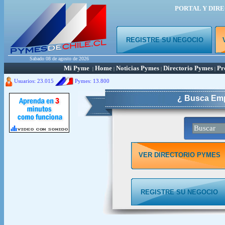
PORTAL Y DIR
REGISTRE SU NEGOCIO
Sabado 08 de agosto de 2026
Mi Pyme
Home
Noticias Pymes
Directorio Pymes
Pr
|
|
|
|
Usuarios: 23.015
Pymes:
13.800
¿ Busca Emp
VER DIRECTORIO PYMES
REGISTRE SU NEGOCIO