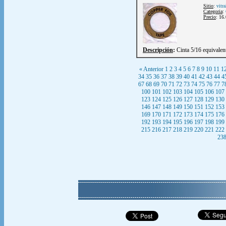
Sitio
:
vitr
Categoria
:
Precio
: 16
Descripción
:
Cinta 5/16 equivalent
« Anterior
1
2
3
4
5
6
7
8
9
10
11
1
34
35
36
37
38
39
40
41
42
43
44
4
67
68
69
70
71
72
73
74
75
76
77
7
100
101
102
103
104
105
106
107
123
124
125
126
127
128
129
130
146
147
148
149
150
151
152
153
169
170
171
172
173
174
175
176
192
193
194
195
196
197
198
199
215
216
217
218
219
220
221
222
23