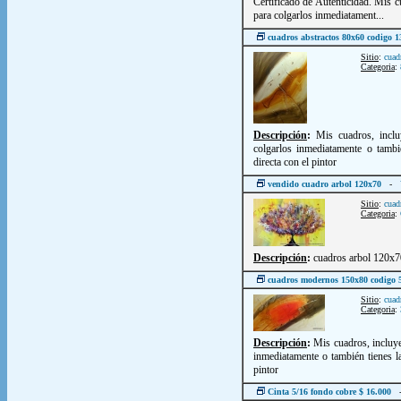
Certificado de Autenticidad. Mis c
para colgarlos inmediatament...
cuadros abstractos 80x60 codigo 
Sitio
:
cuad
Categoria
:
Descripción
:
Mis cuadros, inclu
colgarlos inmediatamente o tambi
directa con el pintor
vendido cuadro arbol 120x70
-
Sitio
:
cuad
Categoria
:
Descripción
:
cuadros arbol 120x70
cuadros modernos 150x80 codigo 
Sitio
:
cuad
Categoria
:
Descripción
:
Mis cuadros, incluye
inmediatamente o también tienes la
pintor
Cinta 5/16 fondo cobre $ 16.000