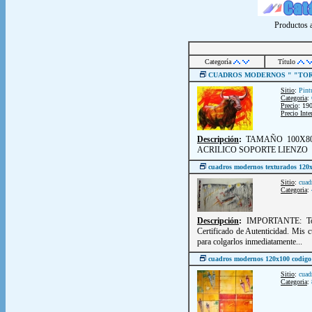
Productos a
Categoría
Título
CUADROS MODERNOS " "TO
Sitio
:
Pint
Categoria
:
Precio
: 19
Precio Inte
Descripción
:
TAMAÑO 100X80
ACRILICO SOPORTE LIENZO
cuadros modernos texturados 12
Sitio
:
cuad
Categoria
:
Descripción
:
IMPORTANTE: Todo
Certificado de Autenticidad. Mis 
para colgarlos inmediatamente...
cuadros modernos 120x100 codigo
Sitio
:
cuad
Categoria
: