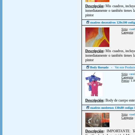
Descripción
:
Mis cuadros, incluye
inmediatamente o también tienes la
pintor
cuadros decorativos 120x100 codi
Sitio
:
cuad
Categoria
:
Descripción
:
Mis cuadros, incluye
inmediatamente o también tienes la
pintor
Body floreado
-
Ver este Product
Sitio
:
cata
Categoria
:
Precio
: 1.
Descripción
:
Body de cuerpo enter
cuadros modernos 130x80 codigo 
Sitio
:
cuad
Categoria
:
Descripción
:
IMPORTANTE: Todo