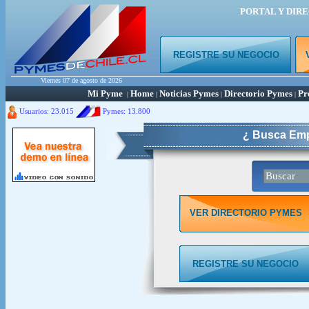
PORTAL Y DIR
REGISTRE SU NEGOCIO
Viernes 07 de agosto de 2026
Mi Pyme
Home
Noticias Pymes
Directorio Pymes
Pr
|
|
|
|
Usuarios: 23.015
Pymes:
13.800
¿ Busca Emp
VER DIRECTORIO PYMES
REGISTRE SU NEGOCIO