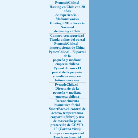
PymesdeChile.cl
Hosting en Chile con 20
años
de experiencia -
Medianetworks
Hosting SNH - Servicio
Nacional
de hosting - Chile
Compra con seguridad
Tienda online del portal
PymesdeChile.cl -
importaciones de China
PymesChile.cl - El portal
de la
pequeña y mediana
empresa chilena
PymesLA.com - El
portal de la pequeña
y mediana empresa
latinoamericana
PymedeChile.cl -
Directorio de la
pequeña y mediana
empresa chilena
Reconocimiento
biométrico facial
SmartFace.cl, control de
acceso, temperratura
corporal (fiebre) y uso
de mascarilla para
protección de COVID-
19 (Corona virus)
Compra con seguridad
Tienda en línea del