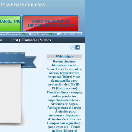
RESAS PYMES CHILENAS
MARKETING
COMO MEJORAR SU
E
UBICACIÓN EN GOOGLE
ar Observado:
Dólar Acuerdo:
IPC:
Mar.2020: 0,33 % Feb.2020: 0,45 % Ene.2020: 0,56 
is
FAQ
Contacto
Videos
|
|
|
Web amigas
Reconocimiento
biométrico facial
SmartFace.cl, control de
acceso, temperratura
corporal (fiebre) y uso
de mascarilla para
protección de COVID-
19 (Corona virus)
Tienda en línea - compra
online productos
importados de China -
Artículos de hogar,
Artículos para el jardín
- Ártículos para
mascotas - Juguetes -
Artículos electrónicos -
Compra con seguridad -
paga en pesos - Tienda
en línea del portal