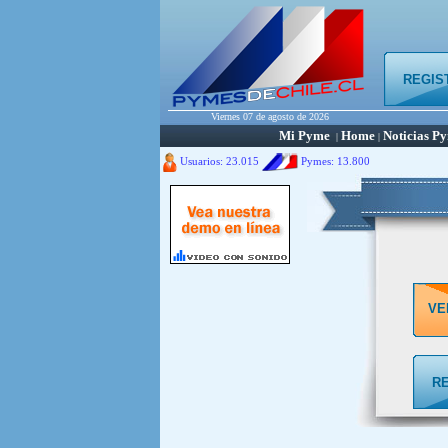
REGIS
Viernes 07 de agosto de 2026
Mi Pyme
Home
Noticias P
|
|
Usuarios: 23.015
Pymes:
13.800
VE
R