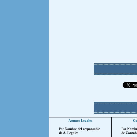
Asuntos Legales
Co
Por
Nombre del responsable
Por
Nombre
de A. Legales
de Contabi