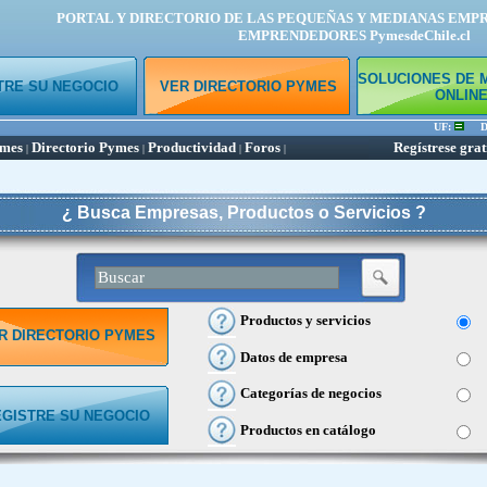
PORTAL Y DIRECTORIO DE LAS PEQUEÑAS Y MEDIANAS EMP
EMPRENDEDORES PymesdeChile.cl
SOLUCIONES DE 
TRE SU NEGOCIO
VER DIRECTORIO PYMES
ONLIN
UF:
Dól
ymes
Directorio Pymes
Productividad
Foros
Regístrese grat
|
|
|
|
¿ Busca Empresas, Productos o Servicios ?
Productos y servicios
R DIRECTORIO PYMES
Datos de empresa
Categorías de negocios
EGISTRE SU NEGOCIO
Productos en catálogo