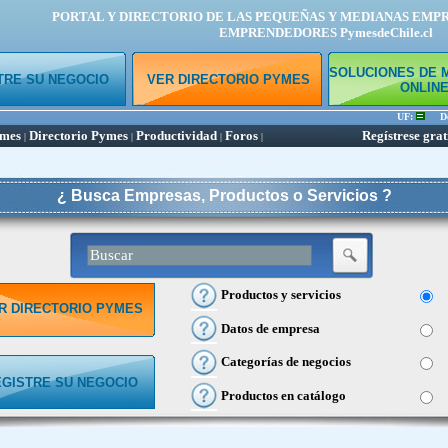
PORTAL Y DIRECTORIO DE LAS PEQUEÑAS Y MEDIANAS EMP
EMPRENDEDORES PymesdeChile.cl
SOLUCIONES DE 
TRE SU NEGOCIO
VER DIRECTORIO PYMES
ONLIN
UF:
Dól
ymes
Directorio Pymes
Productividad
Foros
Regístrese grat
|
|
|
|
¿ Busca Empresas, Productos o Servicios ?
Productos y servicios
R DIRECTORIO PYMES
Datos de empresa
Categorías de negocios
EGISTRE SU NEGOCIO
Productos en catálogo