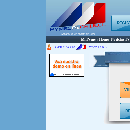
REGIS
Sabado 08 de agosto de 2026
Mi Pyme
Home
Noticias P
|
|
Usuarios: 23.015
Pymes:
13.800
VE
R