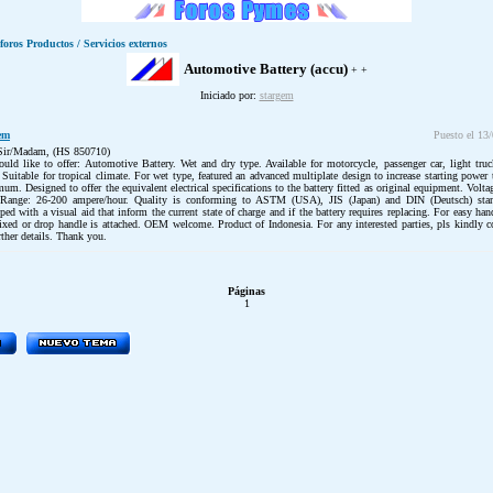
 foros Productos / Servicios externos
Automotive Battery (accu)
+ +
Iniciado por:
stargem
em
Puesto el 13
Sir/Madam, (HS 850710)
uld like to offer: Automotive Battery. Wet and dry type. Available for motorcycle, passenger car, light tru
 Suitable for tropical climate. For wet type, featured an advanced multiplate design to increase starting power 
m. Designed to offer the equivalent electrical specifications to the battery fitted as original equipment. Volta
 Range: 26-200 ampere/hour. Quality is conforming to ASTM (USA), JIS (Japan) and DIN (Deutsch) stan
ed with a visual aid that inform the current state of charge and if the battery requires replacing. For easy han
 fixed or drop handle is attached. OEM welcome. Product of Indonesia. For any interested parties, pls kindly c
rther details. Thank you.
Páginas
1