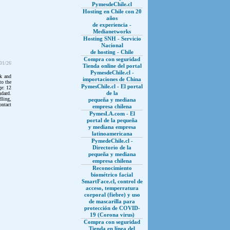
PymesdeChile.cl
Hosting en Chile con 20
años
de experiencia -
Medianetworks
Hosting SNH - Servicio
Nacional
de hosting - Chile
Compra con seguridad
/01/26
Tienda online del portal
PymesdeChile.cl -
ck and
importaciones de China
to the
PymesChile.cl - El portal
ge: 12
de la
dard.
dling,
pequeña y mediana
ontact
empresa chilena
PymesLA.com - El
portal de la pequeña
y mediana empresa
latinoamericana
PymedeChile.cl -
Directorio de la
pequeña y mediana
empresa chilena
Reconocimiento
biométrico facial
SmartFace.cl, control de
acceso, temperratura
corporal (fiebre) y uso
de mascarilla para
protección de COVID-
19 (Corona virus)
Compra con seguridad
Tienda en línea del