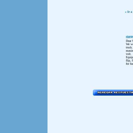
« Ir a
starg
Dear 
We wo
truck.
maximu
volt.
Equipp
flip,
for fu