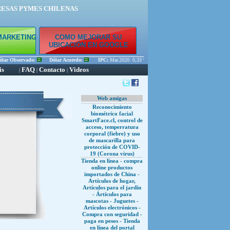
RESAS PYMES CHILENAS
MARKETING
COMO MEJORAR SU
E
UBICACIÓN EN GOOGLE
ar Observado:
Dólar Acuerdo:
IPC:
Mar.2020: 0,33 % Feb.2020: 0,45 % Ene.2020: 0,56 
is
FAQ
Contacto
Videos
|
|
|
Web amigas
Reconocimiento
biométrico facial
SmartFace.cl, control de
acceso, temperratura
corporal (fiebre) y uso
de mascarilla para
protección de COVID-
19 (Corona virus)
Tienda en línea - compra
online productos
importados de China -
Artículos de hogar,
Artículos para el jardín
- Ártículos para
mascotas - Juguetes -
Artículos electrónicos -
Compra con seguridad -
paga en pesos - Tienda
en línea del portal