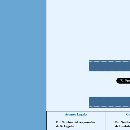
Asuntos Legales
Co
Por
Nombre del responsable
Por
Nombre
de A. Legales
de Contabi