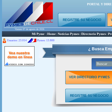
PORTAL Y DIR
REGISTRE SU NEGOCIO
Viernes 07 de agosto de 2026
Mi Pyme
Home
Noticias Pymes
Directorio Pymes
Pr
|
|
|
|
Usuarios: 23.014
Pymes:
13.800
¿ Busca Emp
VER DIRECTORIO PYMES
REGISTRE SU NEGOCIO