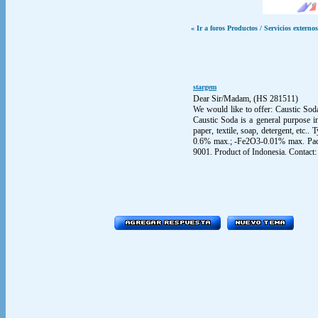
« Ir a foros Productos / Servicios externos
stargem
Dear Sir/Madam, (HS 281511)
We would like to offer: Caustic S
Caustic Soda is a general purpose in
paper, textile, soap, detergent, et
0.6% max.; -Fe2O3-0.01% max. Packi
9001. Product of Indonesia. Contact