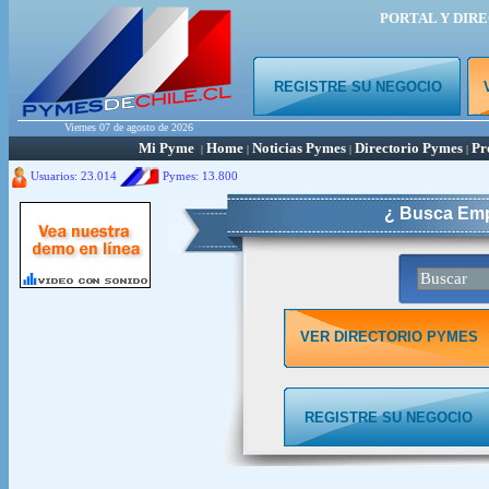
PORTAL Y DIR
REGISTRE SU NEGOCIO
Viernes 07 de agosto de 2026
Mi Pyme
Home
Noticias Pymes
Directorio Pymes
Pr
|
|
|
|
Usuarios: 23.014
Pymes:
13.800
¿ Busca Emp
VER DIRECTORIO PYMES
REGISTRE SU NEGOCIO