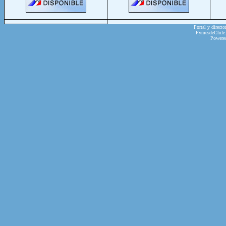
Portal y directo
PymesdeChile.c
Powere