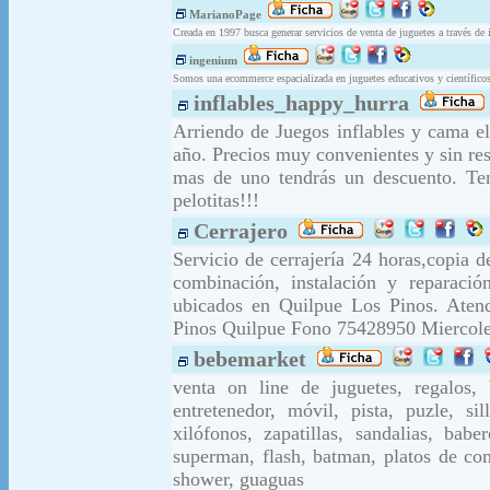
MarianoPage
Creada en 1997 busca generar servicios de venta de juguetes a través de 
ingenium
Somos una ecommerce espacializada en juguetes educativos y científicos
inflables_happy_hurra
Arriendo de Juegos inflables y cama el
año. Precios muy convenientes y sin res
mas de uno tendrás un descuento. Ten
pelotitas!!!
Cerrajero
Servicio de cerrajería 24 horas,copia d
combinación, instalación y reparació
ubicados en Quilpue Los Pinos. Aten
Pinos Quilpue Fono 75428950 Miercoles
bebemarket
venta on line de juguetes, regalos, 
entretenedor, móvil, pista, puzle, sil
xilófonos, zapatillas, sandalias, babe
superman, flash, batman, platos de com
shower, guaguas