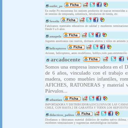
outlet_po
En outlet Po encontraras los mejores productos de marcas reconocidas 
de termino de temporada, sobrestock, devolucion de tienda, etc.
Sowelu
Fabricamos materiales educativos de calidad y excelentes terminacion
Desde 0 a 6 años.
amapola
Juguetes americanos casi nuevos, disfraces adultos y niños en arriendo 
helicopteros
Aviones, helicopteros, aereo modelismo, hobbys,todo para entretención 
arcadocente
Somos una empresa innovadora en el Di
de 6 años, vinculado con el trabajo 
madera, como muebles infantiles, rom
AFICHES, RATONERAS y material vinc
Párvulos...
sebastian
IMPORTADORA Y DISTRIBUIDORA ESCLUSIVA DE LAS CAMA
CHILE, CON HASTA 2 DE GARANTÍA Y TODOS LOS REPUESTO
didacticos_palitos
Diseñamos y fabricamos material didáctico de madera nativa chilena, p
excelentes terminaciones y sugerencias metodológicas incluidas.