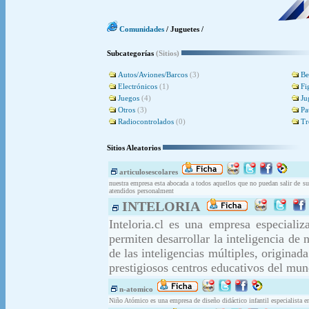
Comunidades
/ Juguetes /
Subcategorías
(Sitios)
Autos/Aviones/Barcos
(3)
Be
Electrónicos
(1)
Fi
Juegos
(4)
Ju
Otros
(3)
Pa
Radiocontrolados
(0)
Tr
Sitios Aleatorios
articulosescolares
nuestra empresa esta abocada a todos aquellos que no puedan salir de s
atendidos personalment
INTELORIA
Inteloria.cl es una empresa especiali
permiten desarrollar la inteligencia de 
de las inteligencias múltiples, originad
prestigiosos centros educativos del mun
n-atomico
Niño Atómico es una empresa de diseño didáctico infantil especialista e