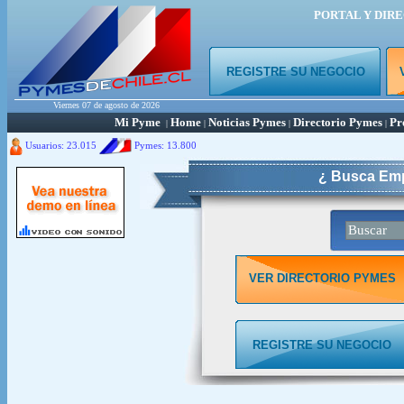
PORTAL Y DIR
REGISTRE SU NEGOCIO
Viernes 07 de agosto de 2026
Mi Pyme
Home
Noticias Pymes
Directorio Pymes
Pr
|
|
|
|
Usuarios: 23.015
Pymes:
13.800
¿ Busca Emp
VER DIRECTORIO PYMES
REGISTRE SU NEGOCIO