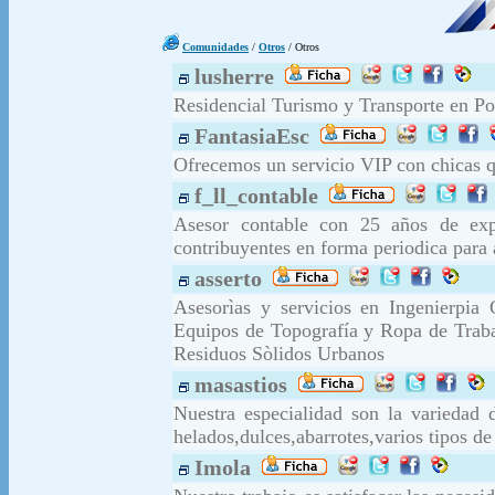
Comunidades
/
Otros
/ Otros
lusherre
Residencial Turismo y Transporte en Po
FantasiaEsc
Ofrecemos un servicio VIP con chicas qu
f_ll_contable
Asesor contable con 25 años de expe
contribuyentes en forma periodica para 
asserto
Asesorìas y servicios en Ingenierpia
Equipos de Topografía y Ropa de Trabaj
Residuos Sòlidos Urbanos
masastios
Nuestra especialidad son la variedad
helados,dulces,abarrotes,varios tipos de
Imola