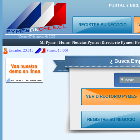
PORTAL Y DIR
REGISTRE SU NEGOCIO
Viernes 07 de agosto de 2026
Mi Pyme
Home
Noticias Pymes
Directorio Pymes
Pr
|
|
|
|
Usuarios: 23.015
Pymes:
13.800
¿ Busca Emp
VER DIRECTORIO PYMES
REGISTRE SU NEGOCIO