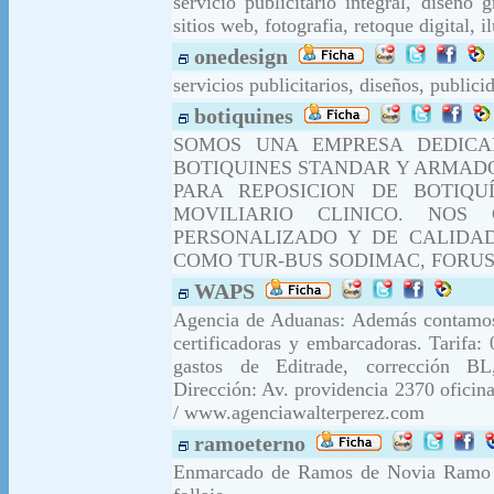
servicio publicitario integral, diseño
sitios web, fotografia, retoque digital, 
onedesign
servicios publicitarios, diseños, publici
botiquines
SOMOS UNA EMPRESA DEDICA
BOTIQUINES STANDAR Y ARMADO
PARA REPOSICION DE BOTIQU
MOVILIARIO CLINICO. NOS
PERSONALIZADO Y DE CALIDA
COMO TUR-BUS SODIMAC, FORUS
WAPS
Agencia de Aduanas: Además contamos 
certificadoras y embarcadoras. Tari
gastos de Editrade, corrección B
Dirección: Av. providencia 2370 ofic
/ www.agenciawalterperez.com
ramoeterno
Enmarcado de Ramos de Novia Ramo Ete