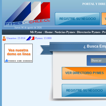
PORTAL Y DIR
REGISTRE SU NEGOCIO
Jueves 06 de agosto de 2026
Mi Pyme
Home
Noticias Pymes
Directorio Pymes
Pr
|
|
|
|
Usuarios: 23.014
Pymes:
13.800
¿ Busca Emp
VER DIRECTORIO PYMES
REGISTRE SU NEGOCIO