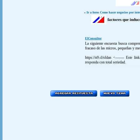
« Ir a foros Como hacer negocios por inte
factores que indu
ElConsultor
La siguiente encuesta busca compren
fracaso de las micros, pequeñas y 
https://n9.cl/sfdan <------- Este li
responda con total seriedad.