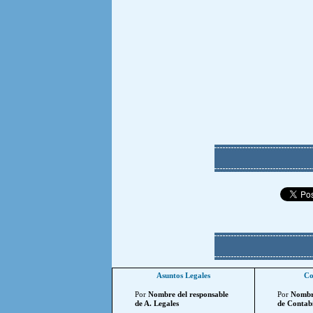
Asuntos Legales
Co
Por
Nombre del responsable
Por
Nombre
de A. Legales
de Contabi