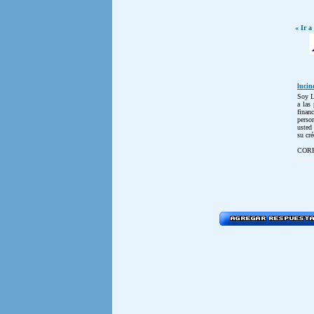
« Ir a
luci
Soy L
a las
finan
perso
usted
su cré
COR