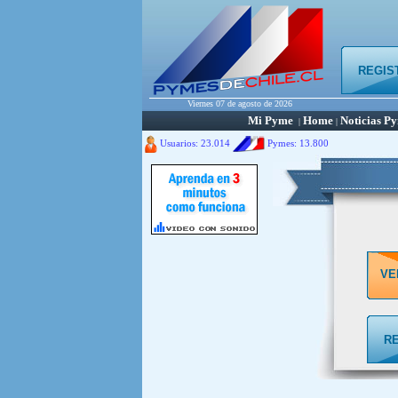
REGIS
Viernes 07 de agosto de 2026
Mi Pyme
Home
Noticias P
|
|
Usuarios: 23.014
Pymes:
13.800
VE
R