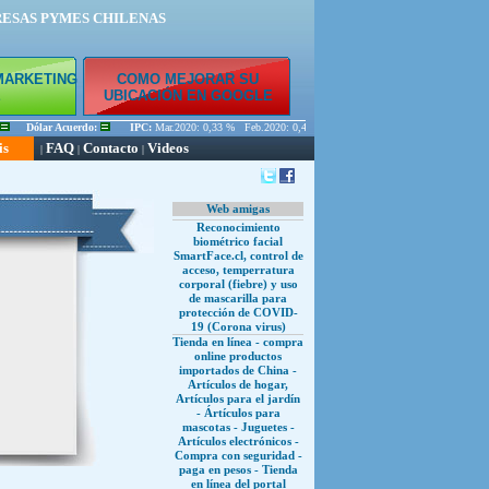
RESAS PYMES CHILENAS
MARKETING
COMO MEJORAR SU
E
UBICACIÓN EN GOOGLE
Dólar Acuerdo:
IPC:
Mar.2020: 0,33 % Feb.2020: 0,45 % Ene.2020: 0,56 %
is
FAQ
Contacto
Videos
|
|
|
Web amigas
Reconocimiento
biométrico facial
SmartFace.cl, control de
acceso, temperratura
corporal (fiebre) y uso
de mascarilla para
protección de COVID-
19 (Corona virus)
Tienda en línea - compra
online productos
importados de China -
Artículos de hogar,
Artículos para el jardín
- Ártículos para
mascotas - Juguetes -
Artículos electrónicos -
Compra con seguridad -
paga en pesos - Tienda
en línea del portal