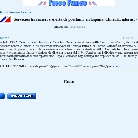
 foros Comercio Exterior
Servicios financieros, oferta de préstamo en España, Chile, Honduras,
+
Iniciado por:
lucindapena
ndapena
Puesto el 4
ucinda PENA, Directora administrativa y financiera. En el marco de descansillo la crisis económica, de garanti
 personas pobres el acceso a los préstamos personales en América latina y en Europa, coloqué un proyecto de
ciera sostenido por el ministro de la economía y mis bancos socios desde el 2011. Con este fin, ofrezco pré
nales y profesionales fáciles y rápidos de dinero a la tasa del 3 %. Usted es un individuo o una persona mo
 necesita un préstamo de dinero rápidamente. Haga su demanda hoy, obtenga una respuesta en los 10 minutos y 
dito en las 48 horas.
REO ELECTRÓNICO:
lucinda.pena2265@gmail.com
///////////////
lucinda.pena2265@gmx.com
Páginas
1