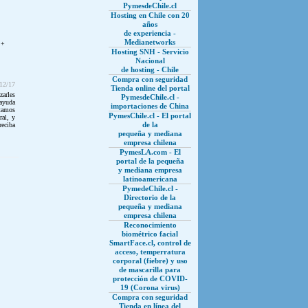
PymesdeChile.cl
Hosting en Chile con 20
años
de experiencia -
Medianetworks
 +
Hosting SNH - Servicio
Nacional
de hosting - Chile
Compra con seguridad
/12/17
Tienda online del portal
zarles
PymesdeChile.cl -
 ayuda
importaciones de China
stamos
PymesChile.cl - El portal
ral, y
de la
reciba
pequeña y mediana
empresa chilena
PymesLA.com - El
portal de la pequeña
y mediana empresa
latinoamericana
PymedeChile.cl -
Directorio de la
pequeña y mediana
empresa chilena
Reconocimiento
biométrico facial
SmartFace.cl, control de
acceso, temperratura
corporal (fiebre) y uso
de mascarilla para
protección de COVID-
19 (Corona virus)
Compra con seguridad
Tienda en línea del