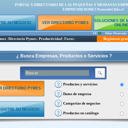
PORTAL Y DIRECTORIO DE LAS PEQUEÑAS Y MEDIANAS EMP
EMPRENDEDORES PymesdeChile.cl
SOLUCIONES DE 
TRE SU NEGOCIO
VER DIRECTORIO PYMES
ONLIN
UF:
Dólar Observado:
ymes
Directorio Pymes
Productividad
Foros
Regístrese grat
|
|
|
|
¿ Busca Empresas, Productos o Servicios ?
Productos y servicios
R DIRECTORIO PYMES
Datos de empresa
Categorías de negocios
EGISTRE SU NEGOCIO
Productos en catálogo