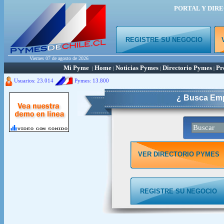
PORTAL Y DIR
REGISTRE SU NEGOCIO
Viernes 07 de agosto de 2026
Mi Pyme
Home
Noticias Pymes
Directorio Pymes
Pr
|
|
|
|
Usuarios: 23.014
Pymes:
13.800
¿ Busca Emp
VER DIRECTORIO PYMES
REGISTRE SU NEGOCIO