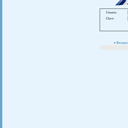
Usuario:
Clave:
»
Recupera