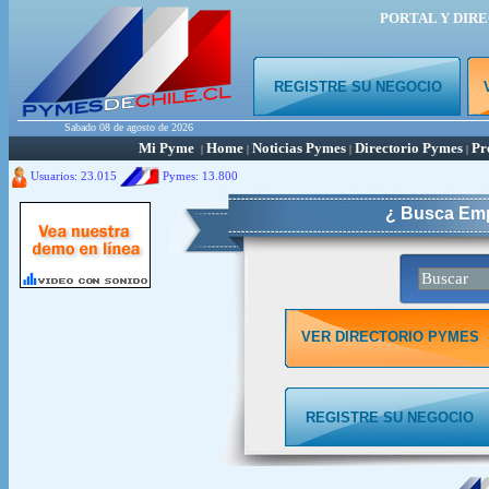
PORTAL Y DIR
REGISTRE SU NEGOCIO
Sabado 08 de agosto de 2026
Mi Pyme
Home
Noticias Pymes
Directorio Pymes
Pr
|
|
|
|
Usuarios: 23.015
Pymes:
13.800
¿ Busca Emp
VER DIRECTORIO PYMES
REGISTRE SU NEGOCIO