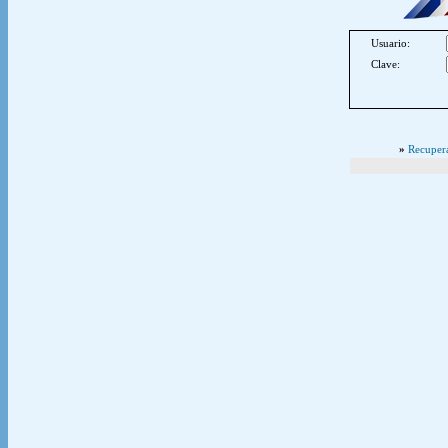
Usuario:
Clave:
»
Recupera