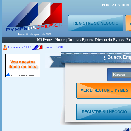
PORTAL Y DIR
REGISTRE SU NEGOCIO
Jueves 06 de agosto de 2026
Mi Pyme
Home
Noticias Pymes
Directorio Pymes
Pr
|
|
|
|
Usuarios: 23.012
Pymes:
13.800
¿ Busca Emp
VER DIRECTORIO PYMES
REGISTRE SU NEGOCIO