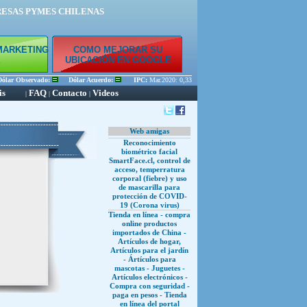
RESAS PYMES CHILENAS
MARKETING
COMO MEJORAR SU
E
UBICACIÓN EN GOOGLE
ar Observado:
Dólar Acuerdo:
IPC:
Mar.2020: 0,33 % Feb.2020: 0,45 % Ene.2020: 0,56 
is
FAQ
Contacto
Videos
|
|
|
Web amigas
Reconocimiento
biométrico facial
SmartFace.cl, control de
acceso, temperratura
corporal (fiebre) y uso
de mascarilla para
protección de COVID-
19 (Corona virus)
Tienda en línea - compra
online productos
importados de China -
Artículos de hogar,
Artículos para el jardín
- Ártículos para
mascotas - Juguetes -
Artículos electrónicos -
Compra con seguridad -
paga en pesos - Tienda
en línea del portal