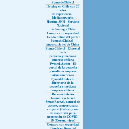
PymesdeChile.cl
Hosting en Chile con 20
años
de experiencia -
Medianetworks
Hosting SNH - Servicio
Nacional
de hosting - Chile
Compra con seguridad
Tienda online del portal
PymesdeChile.cl -
importaciones de China
PymesChile.cl - El portal
de la
pequeña y mediana
empresa chilena
PymesLA.com - El
portal de la pequeña
y mediana empresa
latinoamericana
PymedeChile.cl -
Directorio de la
pequeña y mediana
empresa chilena
Reconocimiento
biométrico facial
SmartFace.cl, control de
acceso, temperratura
corporal (fiebre) y uso
de mascarilla para
protección de COVID-
19 (Corona virus)
Compra con seguridad
Tienda en línea del