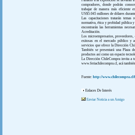
Paralelo a la exposición se llevarán a
compradores, donde podrán conocer
trabajar de manera más eficiente 
US$5.045 millones de dólares durante
Las capacitaciones tratarán temas 
normativa, ética y probidad pública
encontrarán las herramientas necesa
Acreditación.
Los microempresarios, proveedores, c
exitosas en el mercado público y a
servicios que ofrece la Dirección Ch
También se presentará una Plaza d
productos así como un espacio tecnoló
La Dirección ChileCompra invita a to
www.feriachilecompra.cl, acá también
Fuente:
http://www.chilecompra.cl/
Enlaces De Interés
Enviar Noticia a un Amigo