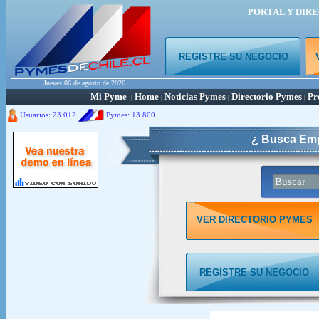
PORTAL Y DIR
REGISTRE SU NEGOCIO
Jueves 06 de agosto de 2026
Mi Pyme
Home
Noticias Pymes
Directorio Pymes
Pr
|
|
|
|
Usuarios: 23.012
Pymes:
13.800
¿ Busca Emp
VER DIRECTORIO PYMES
REGISTRE SU NEGOCIO