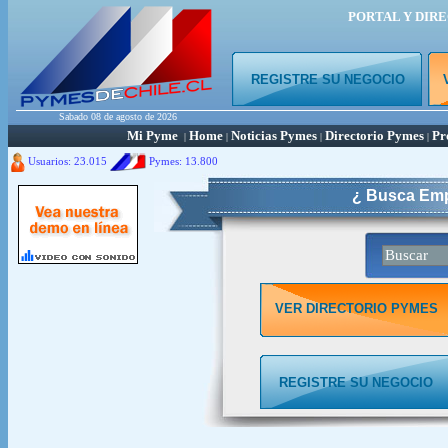
PORTAL Y DIR
REGISTRE SU NEGOCIO
Sabado 08 de agosto de 2026
Mi Pyme
Home
Noticias Pymes
Directorio Pymes
Pr
|
|
|
|
Usuarios: 23.015
Pymes:
13.800
¿ Busca Emp
VER DIRECTORIO PYMES
REGISTRE SU NEGOCIO