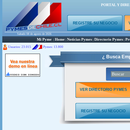
PORTAL Y DIR
REGISTRE SU NEGOCIO
Sabado 08 de agosto de 2026
Mi Pyme
Home
Noticias Pymes
Directorio Pymes
Pr
|
|
|
|
Usuarios: 23.015
Pymes:
13.800
¿ Busca Emp
VER DIRECTORIO PYMES
REGISTRE SU NEGOCIO