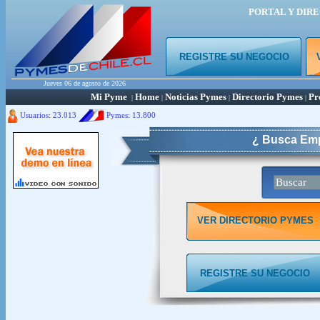
PORTAL Y DIR
REGISTRE SU NEGOCIO
Jueves 06 de agosto de 2026
Mi Pyme
Home
Noticias Pymes
Directorio Pymes
Pr
|
|
|
|
Usuarios: 23.013
Pymes:
13.800
¿ Busca Emp
VER DIRECTORIO PYMES
REGISTRE SU NEGOCIO