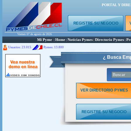
PORTAL Y DIR
REGISTRE SU NEGOCIO
Viernes 07 de agosto de 2026
Mi Pyme
Home
Noticias Pymes
Directorio Pymes
Pr
|
|
|
|
Usuarios: 23.015
Pymes:
13.800
¿ Busca Emp
VER DIRECTORIO PYMES
REGISTRE SU NEGOCIO