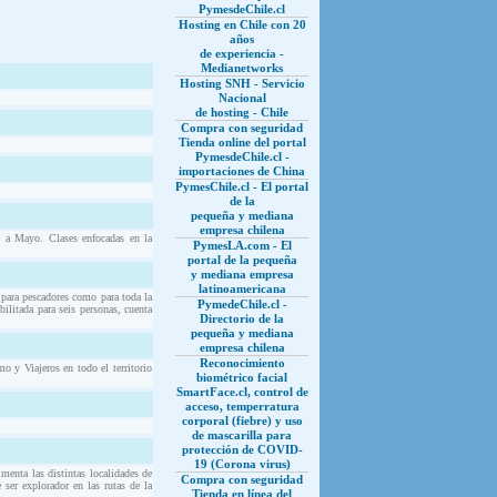
PymesdeChile.cl
Hosting en Chile con 20
años
de experiencia -
Medianetworks
Hosting SNH - Servicio
Nacional
de hosting - Chile
Compra con seguridad
Tienda online del portal
PymesdeChile.cl -
importaciones de China
PymesChile.cl - El portal
de la
pequeña y mediana
empresa chilena
a Mayo. Clases enfocadas en la
PymesLA.com - El
portal de la pequeña
y mediana empresa
latinoamericana
 para pescadores como para toda la
PymedeChile.cl -
ilitada para seis personas, cuenta
Directorio de la
pequeña y mediana
empresa chilena
Reconocimiento
o y Viajeros en todo el territorio
biométrico facial
SmartFace.cl, control de
acceso, temperratura
corporal (fiebre) y uso
de mascarilla para
protección de COVID-
19 (Corona virus)
menta las distintas localidades de
Compra con seguridad
 ser explorador en las rutas de la
Tienda en línea del