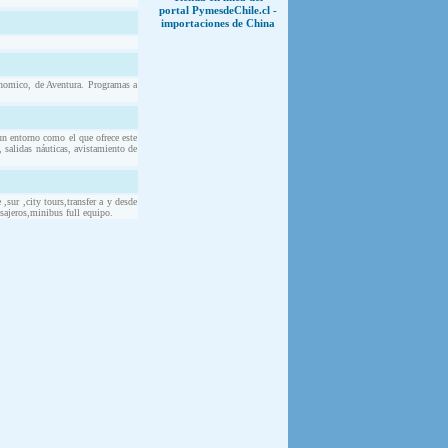
portal PymesdeChile.cl -
importaciones de China
nomico, de Aventura. Programas a
un entorno como el que ofrece este
 salidas náuticas, avistamiento de
,sur ,city tours,transfer a y desde
asajeros,minibus full equipo.