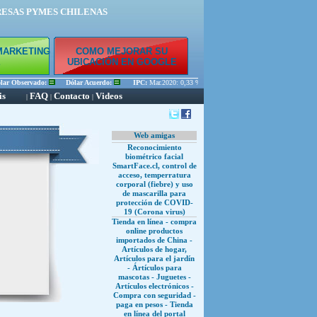
RESAS PYMES CHILENAS
MARKETING
COMO MEJORAR SU
E
UBICACIÓN EN GOOGLE
r Observado:
Dólar Acuerdo:
IPC:
Mar.2020: 0,33 % Feb.2020: 0,45 % Ene.2020: 0,56 %
is
FAQ
Contacto
Videos
|
|
|
Web amigas
Reconocimiento
biométrico facial
SmartFace.cl, control de
acceso, temperratura
corporal (fiebre) y uso
de mascarilla para
protección de COVID-
19 (Corona virus)
Tienda en línea - compra
online productos
importados de China -
Artículos de hogar,
Artículos para el jardín
- Ártículos para
mascotas - Juguetes -
Artículos electrónicos -
Compra con seguridad -
paga en pesos - Tienda
en línea del portal