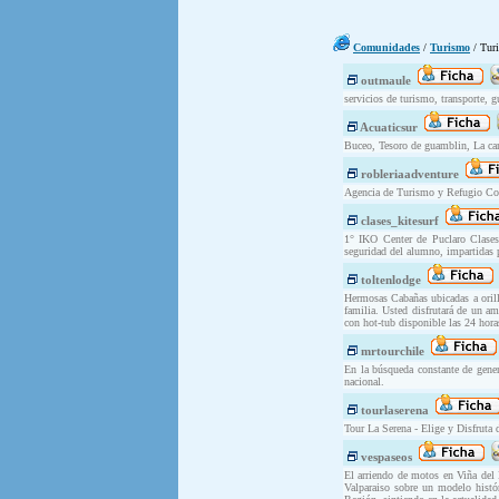
Comunidades
/
Turismo
/ Tur
outmaule
servicios de turismo, transporte, g
Acuaticsur
Buceo, Tesoro de guamblin, La camp
robleriaadventure
Agencia de Turismo y Refugio Cordi
clases_kitesurf
1° IKO Center de Puclaro Clas
seguridad del alumno, impartidas p
toltenlodge
Hermosas Cabañas ubicadas a orilla
familia. Usted disfrutará de un a
con hot-tub disponible las 24 hora
mrtourchile
En la búsqueda constante de genera
nacional.
tourlaserena
Tour La Serena - Elige y Disfruta 
vespaseos
El arriendo de motos en Viña del M
Valparaiso sobre un modelo históri