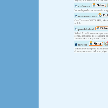
Región, sintiendo en la actualidad
viaferrata
Venta de productos, vestuario y e
turismocostasur
Con Turismo COSTA SUR, siempre t
pedido.
posadakahuel
Kahuel Expediciones nace por un ex
sector, decidimos no solamente co
fauna Marina o Kayak de Travesía.
turiscor
Empresa de transporte de pasajeros
el aeropuerto,tours del vino,viaje