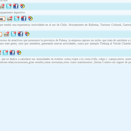
 la sim
quipamiento deportivo
endrá una experiencia inolvidable en el sur de Chile. Avistamiento de Ballenas, Turismo Cultural, Gastro
ceso de atractivos que promueve la provincia de Palena, la empresa capturo un nicho que trata de satisfacer a 
mo traer gente, sino que atenderla, generando nuevas actividades, como por ejemplo Treking al Volcán Chaitén,
 que se dedica a satisfacer sus necesidades en eventos como,viajes a la costa (viña ,valpo.) ,campo,nieve, norte 
s tercera edad,excursiones,giras estudio,cenas nocturnas,otros como matrimonios ,fiestas.Cuenta con seguro de p