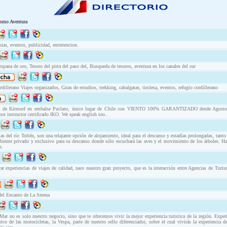
ismo Aventura
uias, eventos, publicidad, entretencion.
ana de oro, Tesoro del pirta del paso del, Busqueda de tesoros, aventura en los canales del sur
llerano Viajes organizados, Giras de estudios, trekking, cabalgatas, tirolesa, eventos, refugio cordillerano
es de Kitesurf en embalse Puclaro, único lugar de Chile con VIENTO 100% GARANTIZADO desde Agosto 
or instructor certificado IKO. We speak english too..
s del río Toltén, son una relajante opción de alojamiento, ideal para el descanso y estadías prolongadas, tanto
mbiente privado y exclusivo para su descanso donde sólo escuchará las aves y el movimiento de los árboles. Hab
s.
r experiencias de viajes de calidad, nace nuestro gran proyecto, que es la interacción entre Agencias de Turism
del Encanto de La Serena
ar no es solo nuestro negocio, sino que te ofrecemos vivir la mejor experiencia turistica de la región. Experi
co de las motocicletas, la Vespa, parte de nuestro sello diferenciador, sobre el cual vivirás la experiencia de