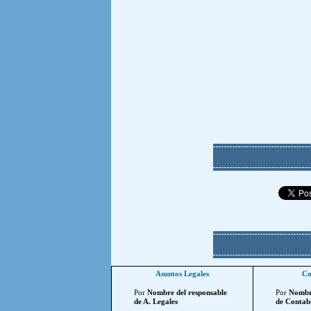
Asuntos Legales
Co
Por
Nombre del responsable
Por
Nombre
de A. Legales
de Contabi