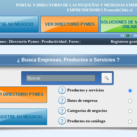
PORTAL Y DIRECTORIO DE LAS PEQUEÑAS Y MEDIANAS EMP
EMPRENDEDORES PymesdeChile.cl
SOLUCIONES DE 
TRE SU NEGOCIO
VER DIRECTORIO PYMES
ONLIN
UF:
Dóla
ymes
Directorio Pymes
Productividad
Foros
Regístrese grat
|
|
|
|
¿ Busca Empresas, Productos o Servicios ?
Productos y servicios
R DIRECTORIO PYMES
Datos de empresa
Categorías de negocios
GISTRE SU NEGOCIO
Productos en catálogo