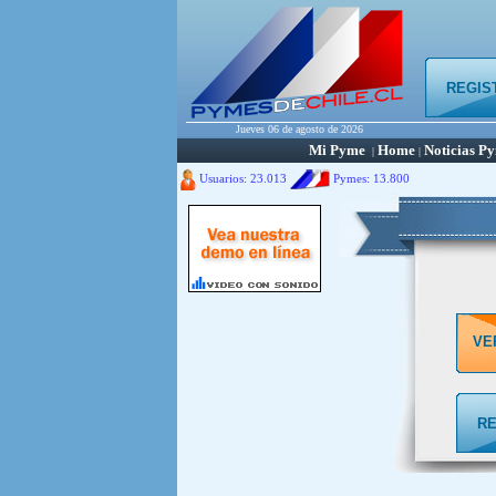
REGIS
Jueves 06 de agosto de 2026
Mi Pyme
Home
Noticias P
|
|
Usuarios: 23.013
Pymes:
13.800
VE
RE