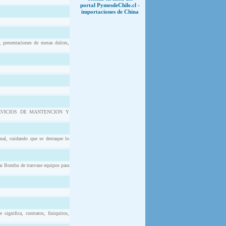
portal PymesdeChile.cl -
importaciones de China
, presentaciones de mesas dulces,
RVICIOS DE MANTENCION Y
onal, cuidando que se destaque lo
as Bomba de trasvase equipos para
ignifica, contratos, finiquitos,