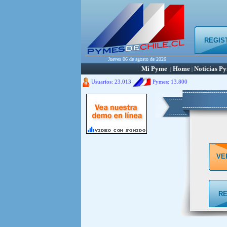
REGIS
Jueves 06 de agosto de 2026
Mi Pyme
Home
Noticias P
|
|
Usuarios: 23.013
Pymes:
13.800
VE
RE