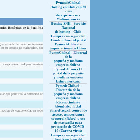
PymesdeChile.cl
Hosting en Chile con 20
años
de experiencia -
Medianetworks
Hosting SNH - Servicio
Nacional
cias Biológicas de la Pontificia
de hosting - Chile
Compra con seguridad
Tienda online del portal
PymesdeChile.cl -
ua extraida de napas subterráneas
l en su proceso de maduración, sin
importaciones de China
PymesChile.cl - El portal
de la
pequeña y mediana
o carga operacional para nuestros
empresa chilena
PymesLA.com - El
portal de la pequeña
y mediana empresa
latinoamericana
PymedeChile.cl -
Directorio de la
pequeña y mediana
ular que permitirá la obtención de
empresa chilena
Reconocimiento
biométrico facial
SmartFace.cl, control de
ormacion de competencias en todo
acceso, temperratura
corporal (fiebre) y uso
de mascarilla para
protección de COVID-
19 (Corona virus)
Compra con seguridad
Tienda en línea del