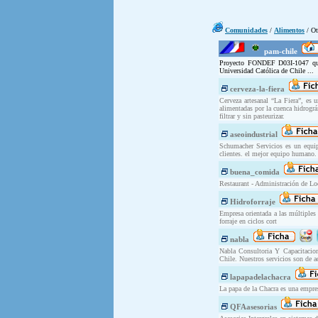
Comunidades
/
Alimentos
/ Ot
pam-chile
Proyecto FONDEF D03I-1047 que s
Universidad Católica de Chile ...
cerveza-la-fiera
Cerveza artesanal “La Fiera”, es 
alimentadas por la cuenca hidrogr
filtrar y sin pasteurizar.
aseoindustrial
Schumacher Servicios es un equip
clientes. el mejor equipo humano.
buena_comida
Restaurant - Administración de Lo
Hidroforraje
Empresa orientada a las múltiples
forraje en ciclos cort
nabla
Nabla Consultoria Y Capacitacion
Chile. Nuestros servicios son de a
lapapadelachacra
La papa de la Chacra es una empres
QFAasesorias