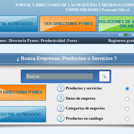
PORTAL Y DIRECTORIO DE LAS PEQUEÑAS Y MEDIANAS EMP
EMPRENDEDORES PymesdeChile.cl
SOLUCIONES DE 
TRE SU NEGOCIO
VER DIRECTORIO PYMES
ONLIN
UF:
Dóla
ymes
Directorio Pymes
Productividad
Foros
Regístrese grat
|
|
|
|
¿ Busca Empresas, Productos o Servicios ?
Productos y servicios
R DIRECTORIO PYMES
Datos de empresa
Categorías de negocios
GISTRE SU NEGOCIO
Productos en catálogo