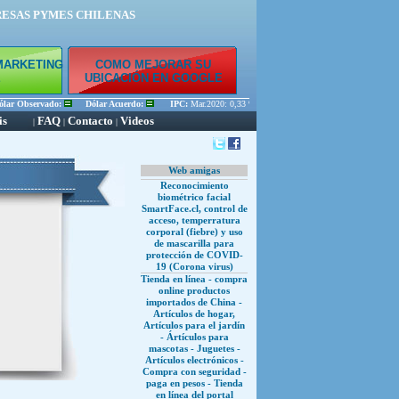
RESAS PYMES CHILENAS
MARKETING
COMO MEJORAR SU
E
UBICACIÓN EN GOOGLE
r Observado:
Dólar Acuerdo:
IPC:
Mar.2020: 0,33 % Feb.2020: 0,45 % Ene.2020: 0,56 
is
FAQ
Contacto
Videos
|
|
|
Web amigas
Reconocimiento
biométrico facial
SmartFace.cl, control de
acceso, temperratura
corporal (fiebre) y uso
de mascarilla para
protección de COVID-
19 (Corona virus)
Tienda en línea - compra
online productos
importados de China -
Artículos de hogar,
Artículos para el jardín
- Ártículos para
mascotas - Juguetes -
Artículos electrónicos -
Compra con seguridad -
paga en pesos - Tienda
en línea del portal