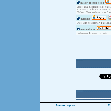
meyer_frozen_food
Somos una distribuidora de pastel
disminuir al máximo las mermas. S
Chileno. Nuestro despacho en Sant
dulcelila
Dulce Lila es cafetería y Pasteler
momentcake
Dedicados a la repostería, tortas, c
Asuntos Legales
Co