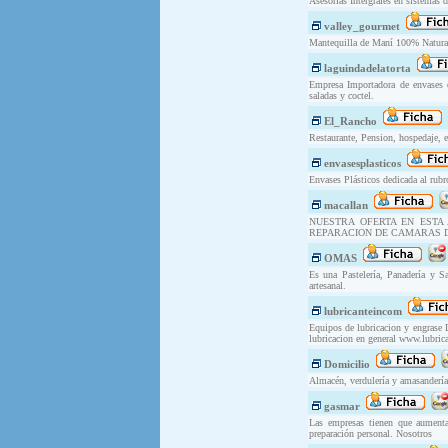
Asesorias Intergrales en sistemas 
valley_gourmet
Mantequilla de Maní 100% Natural
laguindadelatorta
Empresa Importadora de envases de
saladas y coctel.
El_Rancho
Restaurante, Pension, hospedaje, 
envasesplasticos
Envases Plásticos dedicada al rubr
macallan
NUESTRA OFERTA EN ESTA 
REPARACION DE CAMARAS DE
OMAS
Es una Pastelería, Panadería y Sa
artesanal.
lubricanteincom
Equipos de lubricacion y engrase 
lubricacion en general www.lubrica
Domicilio
Almacén, verdulería y amasandería
gasmar
Las empresas tienen que aumentar
preparación personal. Nosotros