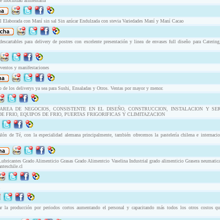
de inocuidad alimentaria
 Elaborada con Maní sin sal Sin azúcar Endulzada con stevia Variedades Maní y Maní Cacao
scartables para delivery de postres con excelente presentación y linea de envases full diseño para Catering
eventos y manifestaciones
o de los deliverys ya sea para Sushi, Ensaladas y Otros. Ventas por mayor y menor.
AREA DE NEGOCIOS, CONSISTENTE EN EL DISEÑO, CONSTRUCCION, INSTALACION Y SE
 FRIO, EQUIPOS DE FRIO, PUERTAS FRIGORIFICAS Y CLIMITAZACION
lón de Té, con la especialidad alemana principalmente, también ofrecemos la pastelería chilena e internaci
Lubricantes Grado Alimenticio Grasas Grado Alimentcio Vaselina Industrial grado alimenticio Grasera neumatic
nteschile.cl
 la producción por periodos cortos aumentando el personal y capacitando más todos los otros costos que s