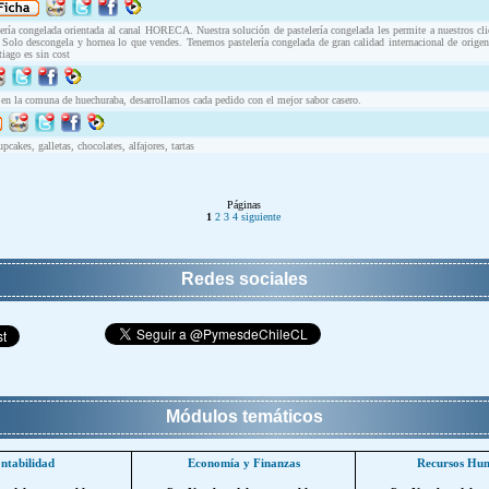
ería congelada orientada al canal HORECA. Nuestra solución de pastelería congelada les permite a nuestros clie
olo descongela y hornea lo que vendes. Tenemos pastelería congelada de gran calidad internacional de orige
iago es sin cost
ía en la comuna de huechuraba, desarrollamos cada pedido con el mejor sabor casero.
upcakes, galletas, chocolates, alfajores, tartas
Páginas
1
2
3
4
siguiente
Redes sociales
Módulos temáticos
ntabilidad
Economía y Finanzas
Recursos Hu