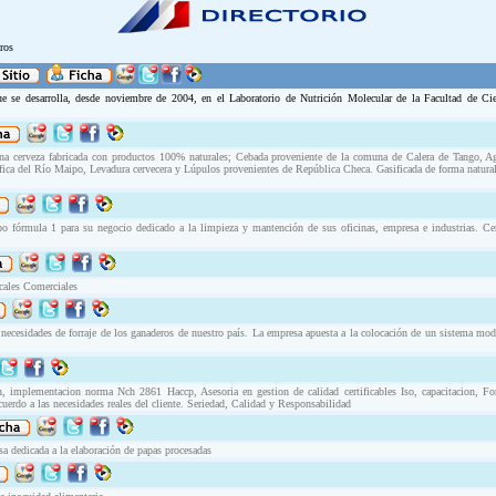
ros
e desarrolla, desde noviembre de 2004, en el Laboratorio de Nutrición Molecular de la Facultad de Cien
una cerveza fabricada con productos 100% naturales; Cebada proveniente de la comuna de Calera de Tango, Ag
áfica del Río Maipo, Levadura cervecera y Lúpulos provenientes de República Checa. Gasificada de forma natura
o fórmula 1 para su negocio dedicado a la limpieza y mantención de sus oficinas, empresa e industrias. Cer
cales Comerciales
 necesidades de forraje de los ganaderos de nuestro país. La empresa apuesta a la colocación de un sistema mod
, implementacion norma Nch 2861 Haccp, Asesoria en gestion de calidad certificables Iso, capacitacion, F
cuerdo a las necesidades reales del cliente. Seriedad, Calidad y Responsabilidad
a dedicada a la elaboración de papas procesadas