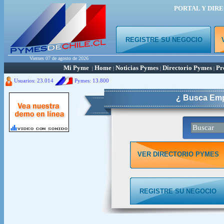
PORTAL Y DIR
REGISTRE SU NEGOCIO
Viernes 07 de agosto de 2026
Mi Pyme
Home
Noticias Pymes
Directorio Pymes
Pr
|
|
|
|
Usuarios: 23.014
Pymes:
13.800
¿ Busca Emp
VER DIRECTORIO PYMES
REGISTRE SU NEGOCIO